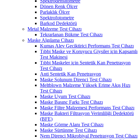
Spektrodensitometre
Dönen Renk Ölçer
Parlaklık Ölçer
Spektrofotometre
Barkod Dedektörü
Metal Malzeme Test Cihazı
Tekrarlanan Bükme Test Cihazı
Maske Algılama Cihazı
Kumaş Alev Geciktirici Performans Test Cihazı
Tıbbi Maske ve Koruyucu Giysiler için Kapsamlı
Test Makinesi
Tıbbi Maskeler için Sentetik Kan Penetrasyon
Test Cihazı
Anti Sentetik Kan Penetrasyon
Maske Solunum Direnci Test Cihazı
Meltblown Malzeme Yüksek Erime Akış Hızı
Test Cihazı
Maske Uyum Test Cihazı
Maske Basınç Farkı Test Cihazı
Maske Filtre Malzemesi Performans Test Cihazı
Maske Bakteri Filtrasyon Verimliliği Dedektörü
(BFE)
Maske Görme Alanı Test Cihazı
Maske Sürtünme Test Cihazı
Nem Direnci Mikrobiyal Penetrasyon Test Cihazı