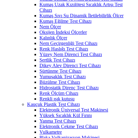
Kumaş Uzak Kızılötesi Sıcaklık Artışı Test
Cihazı
Kumaş Sıvı Su Dinamik İletilebilirlik Ölçer
Kumaş Eğilme Test Cihazı
Nem Ölçer
Oksijen İndeksi Ölçerler
Kalınlık Ölçer
Nem Geçirgenliği Test Cihazı
Renk Haslığı Test Cihazı
Yüzey Nem Direnci Test Cihazı
Sertlik Test Cihazı
Dikey Alev Direnci Test Cihazı
Sürtünme Test Cihazı
Yumuşaklık Test Cihazı
Büzülme Test Cihazı
Hidrostatik Direnç Test Cihazı
Renk Ölçüm Cihazı
Renkli ışık kutusu
Kauçuk Plastik Test Cihazı
Elektronik Üniversal Test Makinesi
Yüksek Sıcaklık Kül Fırını
Yanma Test Cihazı
Elektronik Çekme Test Cihazı
Vulkametre
Plaka Vulkanizasyon Makinesi