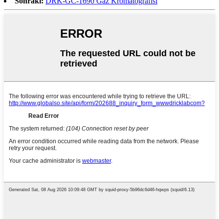
Sonraki:
DRK-GC-1690 Gaz Kromatografısi