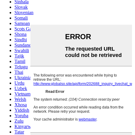
Sinhala
Slovak
Slovenian
Somali
Samoan
Scots Gaelic
Shona
Sindhi
Sundanese
Swahili
Tajik
Tamil
Telugu
Thai
Ukrainian
Urdu
Uzbek
Vietnamese
Welsh
Xhosa
Yiddish
Yoruba
Zulu
Kinyarwanda
Tatar