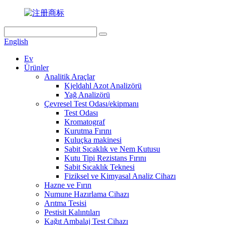
English
Ev
Ürünler
Analitik Araçlar
Kjeldahl Azot Analizörü
Yağ Analizörü
Çevresel Test Odası/ekipmanı
Test Odası
Kromatograf
Kurutma Fırını
Kuluçka makinesi
Sabit Sıcaklık ve Nem Kutusu
Kutu Tipi Rezistans Fırını
Sabit Sıcaklık Teknesi
Fiziksel ve Kimyasal Analiz Cihazı
Hazne ve Fırın
Numune Hazırlama Cihazı
Arıtma Tesisi
Pestisit Kalıntıları
Kağıt Ambalaj Test Cihazı