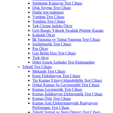
Sürtünme Katsayısı Test Cihazı
Disk Soyma Test Cihazı
Darbe test makinesi
Yırtılma Test Cihazı
Yorulma Test Cihazı
Yağ Çözme İndeks Ölçer
Geri Basınç Yüksek Sıcaklık Pişirme Kazanı
Kalınlık Ölçer
İlk Yapışma ve Tutma Yapışma Test Cihazı
Sızdırmazlık Test Cihazı
Pus Ölçer
Gaz İletim Hızı Test Cihazı
Tork ölçer
Diğer Esnek Ambalaj Test Ekipmanları
Tekstil Test Cihazı
Mekanik Test Cihazı
Kuru Flokülasyon Test Cihazı
Tip Kumaş Yüzeyi Islanabilirlik Test Cihazı
Dijital Kumaş Su Geçirgenliği Test Cihazı
Kumaş Geçirgenlik Test Cihazı
Kumaş İndüksiyon Elektrostatik Test Cihazı
Kumaş Örtü Test Cihazı
Kumaş Anti Elektromanyetik Radyasyon
Performans Test Cihazı
Tekstil Termal ve Nem Direnci Test Cihazı