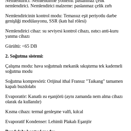
Nemlendirici: Nemlendirme yöntemi: paslanmaz çelik
nemlendirici. Nemlendirici malzeme: paslanmaz çelik zırh
Nemlendiricinin kontrol modu: Temassız eşit periyotlu darbe
genişliği modülasyonu, SSR (katı hal rölesi)
Nemlendirici cihaz: su seviyesi kontrol cihazı, ısıtıcı anti-kuru
yanma cihazı
Gürültü: <65 DB
2. Soğutma sistemi:
Çalışma modu: hava soğutmalı mekanik sıkıştırma tek kademeli
soğutma modu
Soğutma kompresörü: Orijinal ithal Fransız "Taikang" tamamen
kapalı buzdolabı
Evaporatör: Kanatlı ısı eşanjörü (aynı zamanda nem alma cihazı
olarak da kullanılır)
Kısma cihazı: termal genleşme valfi, kılcal
Evaporatif Kondenser: Lehimli Plakalı Eşanjör