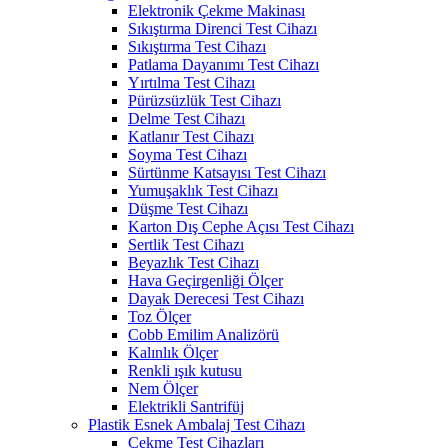
Elektronik Çekme Makinası
Sıkıştırma Direnci Test Cihazı
Sıkıştırma Test Cihazı
Patlama Dayanımı Test Cihazı
Yırtılma Test Cihazı
Pürüzsüzlük Test Cihazı
Delme Test Cihazı
Katlanır Test Cihazı
Soyma Test Cihazı
Sürtünme Katsayısı Test Cihazı
Yumuşaklık Test Cihazı
Düşme Test Cihazı
Karton Dış Cephe Açısı Test Cihazı
Sertlik Test Cihazı
Beyazlık Test Cihazı
Hava Geçirgenliği Ölçer
Dayak Derecesi Test Cihazı
Toz Ölçer
Cobb Emilim Analizörü
Kalınlık Ölçer
Renkli ışık kutusu
Nem Ölçer
Elektrikli Santrifüj
Plastik Esnek Ambalaj Test Cihazı
Çekme Test Cihazları