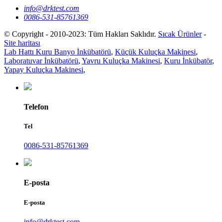
info@drktest.com
0086-531-85761369
© Copyright - 2010-2023: Tüm Hakları Saklıdır.
Sıcak Ürünler
-
Site haritası
Lab Hattı Kuru Banyo İnkübatörü
,
Küçük Kuluçka Makinesi
,
Laboratuvar İnkübatörü
,
Yavru Kuluçka Makinesi
,
Kuru İnkübatör
,
Yapay Kuluçka Makinesi
,
Telefon
Tel
0086-531-85761369
E-posta
E-posta
info@drktest.com