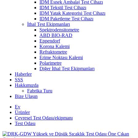
IDM Esnek Ambalaj Test Cihazı
IDM Tekstil Test Cihazı
IDM Yatak Kategorisi Test Cihazı
IDM Paketleme Test Cihazı
İthal Test Ekipmanları
Spektrodensitometre
ABD BIO-RAD
Eppendorf
Korona Kalemi
Refraktometre
Erime Noktası Kalemi
Polarimetre
Diğer İthal Test Ekipmanları
Haberler
SSS
Hakkımızda
Fabrika Turu
Bize Ulaşın
Ev
Ürünler
Çevresel Test Odası/ekipmanı
Test Odası