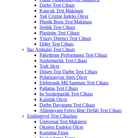
Darbe Test Cihazı
Kauçuk Test Makinası
Yağ Çözme İndeks Ölçer
Plastik Boru Test Makinası
Sertlik Test Cihazı
Plastisite Test Cihazı
Yüzey Direnci Test Cihazı
Diğer Test Cihazı
İlaç Ambalaj Test Cihazı
Paketleme Performansı Test Cihazı
Sızdırmazlık Test Cihazı
Tork ölçer
Düşen Top Darbe Test Cihazı
Polarizasyon Stres Ölçer
Elektronik Mil Sapması Test Cihazı
Patlama Test Cihazı
Isı Sızdırmazlık Test Cihazı
Kalınlık Ölçer
Darbe Dayanımı Test Cihazı
Alüminyum Folyo İğne Deliği Test Cihazı
Endüstriyel Test Cihazları
Üniversal Test Makinesi
Oksijen Endeksi Ölçer
Kurutma Fırını