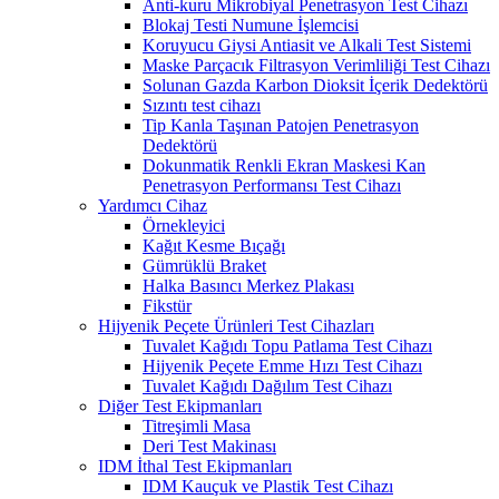
Anti-kuru Mikrobiyal Penetrasyon Test Cihazı
Blokaj Testi Numune İşlemcisi
Koruyucu Giysi Antiasit ve Alkali Test Sistemi
Maske Parçacık Filtrasyon Verimliliği Test Cihazı
Solunan Gazda Karbon Dioksit İçerik Dedektörü
Sızıntı test cihazı
Tip Kanla Taşınan Patojen Penetrasyon
Dedektörü
Dokunmatik Renkli Ekran Maskesi Kan
Penetrasyon Performansı Test Cihazı
Yardımcı Cihaz
Örnekleyici
Kağıt Kesme Bıçağı
Gümrüklü Braket
Halka Basıncı Merkez Plakası
Fikstür
Hijyenik Peçete Ürünleri Test Cihazları
Tuvalet Kağıdı Topu Patlama Test Cihazı
Hijyenik Peçete Emme Hızı Test Cihazı
Tuvalet Kağıdı Dağılım Test Cihazı
Diğer Test Ekipmanları
Titreşimli Masa
Deri Test Makinası
IDM İthal Test Ekipmanları
IDM Kauçuk ve Plastik Test Cihazı