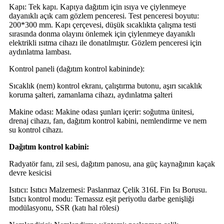
Kapı: Tek kapı. Kapıya dağıtım için ısıya ve çiylenmeye
dayanıklı açık cam gözlem penceresi. Test penceresi boyutu:
200*300 mm. Kapı çerçevesi, düşük sıcaklıkta çalışma testi
sırasında donma olayını önlemek için çiylenmeye dayanıklı
elektrikli ısıtma cihazı ile donatılmıştır. Gözlem penceresi için
aydınlatma lambası.
Kontrol paneli (dağıtım kontrol kabininde):
Sıcaklık (nem) kontrol ekranı, çalıştırma butonu, aşırı sıcaklık
koruma şalteri, zamanlama cihazı, aydınlatma şalteri
Makine odası: Makine odası şunları içerir: soğutma ünitesi,
drenaj cihazı, fan, dağıtım kontrol kabini, nemlendirme ve nem
su kontrol cihazı.
Dağıtım kontrol kabini:
Radyatör fanı, zil sesi, dağıtım panosu, ana güç kaynağının kaçak
devre kesicisi
Isıtıcı: Isıtıcı Malzemesi: Paslanmaz Çelik 316L Fin Isı Borusu.
Isıtıcı kontrol modu: Temassız eşit periyotlu darbe genişliği
modülasyonu, SSR (katı hal rölesi)