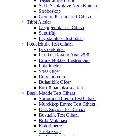
Yaşlandırma Fırını
Sabit Sıcaklık ve Nem Kutusu
Stroboskop
Gerilim Kırılım Test Cihazı
Tıbbi Aletler
Geçirgenlik Test Cihazı
Santrifüj
İlaç stabilitesi test odası
Fotoelektrik Test Cihazı
Işık renkölçer
Partikül Boyutu Analizörü
Erime Noktası Enstrümanı
Polarimetre
Stres Ölçer
Refraktometre
Bulanıklık Ölçer
Enstrüman aksesuarları
Basılı Madde Test Cihazı
Sürtünme Direnci Test Cihazı
Mürekkep Emme Test Cihazı
Disk Soyma Test Cihazı
Beyazlık Test Cihazı
Rulo Makinası
Kolorimetre
Stroboskop