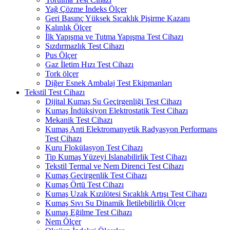
Yağ Çözme İndeks Ölçer
Geri Basınç Yüksek Sıcaklık Pişirme Kazanı
Kalınlık Ölçer
İlk Yapışma ve Tutma Yapışma Test Cihazı
Sızdırmazlık Test Cihazı
Pus Ölçer
Gaz İletim Hızı Test Cihazı
Tork ölçer
Diğer Esnek Ambalaj Test Ekipmanları
Tekstil Test Cihazı
Dijital Kumaş Su Geçirgenliği Test Cihazı
Kumaş İndüksiyon Elektrostatik Test Cihazı
Mekanik Test Cihazı
Kumaş Anti Elektromanyetik Radyasyon Performans
Test Cihazı
Kuru Flokülasyon Test Cihazı
Tip Kumaş Yüzeyi Islanabilirlik Test Cihazı
Tekstil Termal ve Nem Direnci Test Cihazı
Kumaş Geçirgenlik Test Cihazı
Kumaş Örtü Test Cihazı
Kumaş Uzak Kızılötesi Sıcaklık Artışı Test Cihazı
Kumaş Sıvı Su Dinamik İletilebilirlik Ölçer
Kumaş Eğilme Test Cihazı
Nem Ölçer