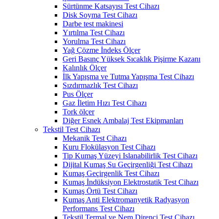
Sürtünme Katsayısı Test Cihazı
Disk Soyma Test Cihazı
Darbe test makinesi
Yırtılma Test Cihazı
Yorulma Test Cihazı
Yağ Çözme İndeks Ölçer
Geri Basınç Yüksek Sıcaklık Pişirme Kazanı
Kalınlık Ölçer
İlk Yapışma ve Tutma Yapışma Test Cihazı
Sızdırmazlık Test Cihazı
Pus Ölçer
Gaz İletim Hızı Test Cihazı
Tork ölçer
Diğer Esnek Ambalaj Test Ekipmanları
Tekstil Test Cihazı
Mekanik Test Cihazı
Kuru Flokülasyon Test Cihazı
Tip Kumaş Yüzeyi Islanabilirlik Test Cihazı
Dijital Kumaş Su Geçirgenliği Test Cihazı
Kumaş Geçirgenlik Test Cihazı
Kumaş İndüksiyon Elektrostatik Test Cihazı
Kumaş Örtü Test Cihazı
Kumaş Anti Elektromanyetik Radyasyon
Performans Test Cihazı
Tekstil Termal ve Nem Direnci Test Cihazı