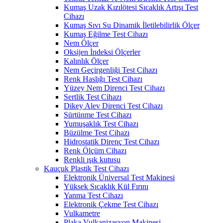
Kumaş Uzak Kızılötesi Sıcaklık Artışı Test
Cihazı
Kumaş Sıvı Su Dinamik İletilebilirlik Ölçer
Kumaş Eğilme Test Cihazı
Nem Ölçer
Oksijen İndeksi Ölçerler
Kalınlık Ölçer
Nem Geçirgenliği Test Cihazı
Renk Haslığı Test Cihazı
Yüzey Nem Direnci Test Cihazı
Sertlik Test Cihazı
Dikey Alev Direnci Test Cihazı
Sürtünme Test Cihazı
Yumuşaklık Test Cihazı
Büzülme Test Cihazı
Hidrostatik Direnç Test Cihazı
Renk Ölçüm Cihazı
Renkli ışık kutusu
Kauçuk Plastik Test Cihazı
Elektronik Üniversal Test Makinesi
Yüksek Sıcaklık Kül Fırını
Yanma Test Cihazı
Elektronik Çekme Test Cihazı
Vulkametre
Plaka Vulkanizasyon Makinesi