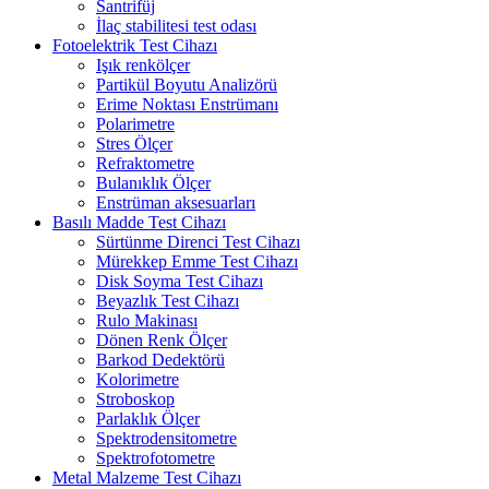
Santrifüj
İlaç stabilitesi test odası
Fotoelektrik Test Cihazı
Işık renkölçer
Partikül Boyutu Analizörü
Erime Noktası Enstrümanı
Polarimetre
Stres Ölçer
Refraktometre
Bulanıklık Ölçer
Enstrüman aksesuarları
Basılı Madde Test Cihazı
Sürtünme Direnci Test Cihazı
Mürekkep Emme Test Cihazı
Disk Soyma Test Cihazı
Beyazlık Test Cihazı
Rulo Makinası
Dönen Renk Ölçer
Barkod Dedektörü
Kolorimetre
Stroboskop
Parlaklık Ölçer
Spektrodensitometre
Spektrofotometre
Metal Malzeme Test Cihazı