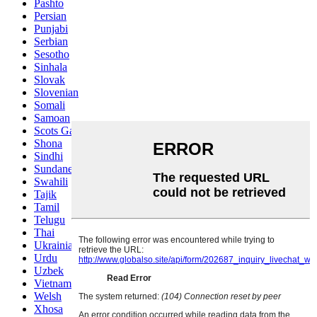
Pashto
Persian
Punjabi
Serbian
Sesotho
Sinhala
Slovak
Slovenian
Somali
Samoan
Scots Gaelic
Shona
Sindhi
Sundanese
Swahili
Tajik
Tamil
Telugu
Thai
Ukrainian
Urdu
Uzbek
Vietnamese
Welsh
Xhosa