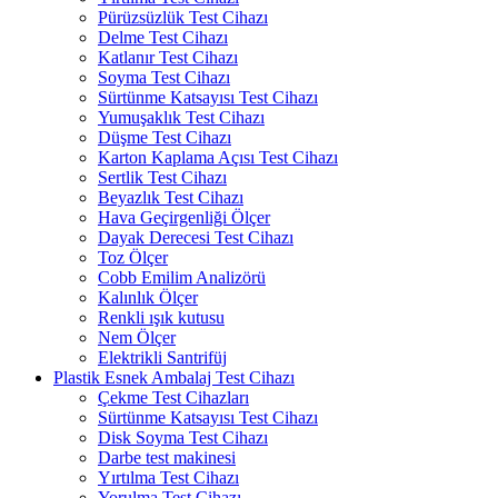
Pürüzsüzlük Test Cihazı
Delme Test Cihazı
Katlanır Test Cihazı
Soyma Test Cihazı
Sürtünme Katsayısı Test Cihazı
Yumuşaklık Test Cihazı
Düşme Test Cihazı
Karton Kaplama Açısı Test Cihazı
Sertlik Test Cihazı
Beyazlık Test Cihazı
Hava Geçirgenliği Ölçer
Dayak Derecesi Test Cihazı
Toz Ölçer
Cobb Emilim Analizörü
Kalınlık Ölçer
Renkli ışık kutusu
Nem Ölçer
Elektrikli Santrifüj
Plastik Esnek Ambalaj Test Cihazı
Çekme Test Cihazları
Sürtünme Katsayısı Test Cihazı
Disk Soyma Test Cihazı
Darbe test makinesi
Yırtılma Test Cihazı
Yorulma Test Cihazı