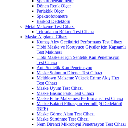
Spektrodensitometre
Dönen Renk Ölçer
Parlaklık Ölçer
Spektrofotometre
Barkod Dedektörü
Metal Malzeme Test Cihazı
Tekrarlanan Bükme Test Cihazı
Maske Algılama Cihazı
Kumaş Alev Geciktirici Performans Test Cihazı
Tıbbi Maske ve Koruyucu Giysiler için Kapsamlı
Test Makinesi
Tıbbi Maskeler için Sentetik Kan Penetrasyon
Test Cihazı
Anti Sentetik Kan Penetrasyon
Maske Solunum Direnci Test Cihazı
Meltblown Malzeme Yüksek Erime Akış Hızı
Test Cihazı
Maske Uyum Test Cihazı
Maske Basınç Farkı Test Cihazı
Maske Filtre Malzemesi Performans Test Cihazı
Maske Bakteri Filtrasyon Verimliliği Dedektörü
(BFE)
Maske Görme Alanı Test Cihazı
Maske Sürtünme Test Cihazı
Nem Direnci Mikrobiyal Penetrasyon Test Cihazı