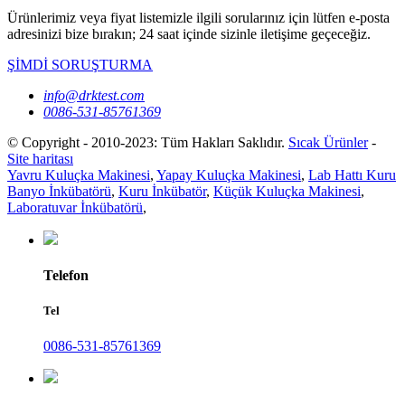
Ürünlerimiz veya fiyat listemizle ilgili sorularınız için lütfen e-posta
adresinizi bize bırakın; 24 saat içinde sizinle iletişime geçeceğiz.
ŞİMDİ SORUŞTURMA
info@drktest.com
0086-531-85761369
© Copyright - 2010-2023: Tüm Hakları Saklıdır.
Sıcak Ürünler
-
Site haritası
Yavru Kuluçka Makinesi
,
Yapay Kuluçka Makinesi
,
Lab Hattı Kuru
Banyo İnkübatörü
,
Kuru İnkübatör
,
Küçük Kuluçka Makinesi
,
Laboratuvar İnkübatörü
,
Telefon
Tel
0086-531-85761369