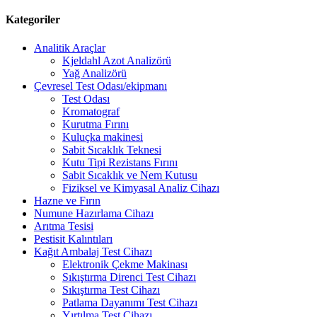
Kategoriler
Analitik Araçlar
Kjeldahl Azot Analizörü
Yağ Analizörü
Çevresel Test Odası/ekipmanı
Test Odası
Kromatograf
Kurutma Fırını
Kuluçka makinesi
Sabit Sıcaklık Teknesi
Kutu Tipi Rezistans Fırını
Sabit Sıcaklık ve Nem Kutusu
Fiziksel ve Kimyasal Analiz Cihazı
Hazne ve Fırın
Numune Hazırlama Cihazı
Arıtma Tesisi
Pestisit Kalıntıları
Kağıt Ambalaj Test Cihazı
Elektronik Çekme Makinası
Sıkıştırma Direnci Test Cihazı
Sıkıştırma Test Cihazı
Patlama Dayanımı Test Cihazı
Yırtılma Test Cihazı