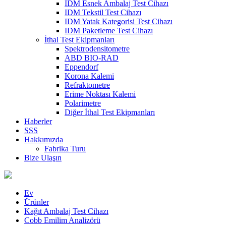
IDM Esnek Ambalaj Test Cihazı
IDM Tekstil Test Cihazı
IDM Yatak Kategorisi Test Cihazı
IDM Paketleme Test Cihazı
İthal Test Ekipmanları
Spektrodensitometre
ABD BIO-RAD
Eppendorf
Korona Kalemi
Refraktometre
Erime Noktası Kalemi
Polarimetre
Diğer İthal Test Ekipmanları
Haberler
SSS
Hakkımızda
Fabrika Turu
Bize Ulaşın
Ev
Ürünler
Kağıt Ambalaj Test Cihazı
Cobb Emilim Analizörü