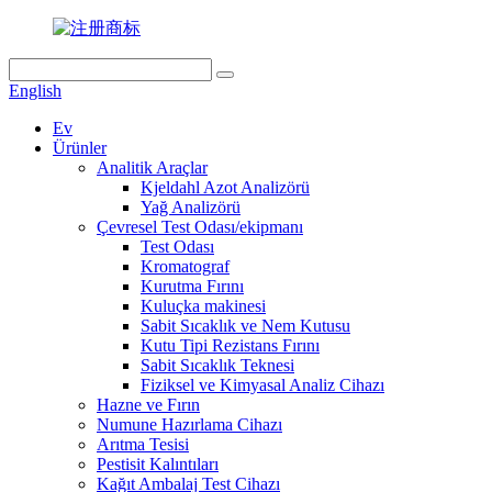
English
Ev
Ürünler
Analitik Araçlar
Kjeldahl Azot Analizörü
Yağ Analizörü
Çevresel Test Odası/ekipmanı
Test Odası
Kromatograf
Kurutma Fırını
Kuluçka makinesi
Sabit Sıcaklık ve Nem Kutusu
Kutu Tipi Rezistans Fırını
Sabit Sıcaklık Teknesi
Fiziksel ve Kimyasal Analiz Cihazı
Hazne ve Fırın
Numune Hazırlama Cihazı
Arıtma Tesisi
Pestisit Kalıntıları
Kağıt Ambalaj Test Cihazı