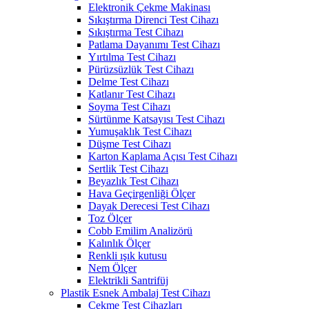
Elektronik Çekme Makinası
Sıkıştırma Direnci Test Cihazı
Sıkıştırma Test Cihazı
Patlama Dayanımı Test Cihazı
Yırtılma Test Cihazı
Pürüzsüzlük Test Cihazı
Delme Test Cihazı
Katlanır Test Cihazı
Soyma Test Cihazı
Sürtünme Katsayısı Test Cihazı
Yumuşaklık Test Cihazı
Düşme Test Cihazı
Karton Kaplama Açısı Test Cihazı
Sertlik Test Cihazı
Beyazlık Test Cihazı
Hava Geçirgenliği Ölçer
Dayak Derecesi Test Cihazı
Toz Ölçer
Cobb Emilim Analizörü
Kalınlık Ölçer
Renkli ışık kutusu
Nem Ölçer
Elektrikli Santrifüj
Plastik Esnek Ambalaj Test Cihazı
Çekme Test Cihazları