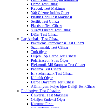
Darbe Test Cihazı
Kauçuk Test Makinası
Yağ Çözme İndeks Ölçer
Plastik Boru Test Makinası
Sertlik Test Cihazı
Plastisite Test Cihazı
Yüzey Direnci Test Cihazı
Diğer Test Cihazı
İlaç Ambalaj Test Cihazı
Paketleme Performansı Test Cihazı
Sızdırmazlık Test Cihazı
Tork ölçer
Düşen Top Darbe Test Cihazı
Polarizasyon Stres Ölçer
Elektronik Mil Sapması Test Cihazı
Patlama Test Cihazı
Isı Sızdırmazlık Test Cihazı
Kalınlık Ölçer
Darbe Dayanımı Test Cihazı
Alüminyum Folyo İğne Deliği Test Cihazı
Endüstriyel Test Cihazları
Üniversal Test Makinesi
Oksijen Endeksi Ölçer
Kurutma Fırını