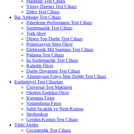
Plastisite Test Cihazı
Yüzey Direnci Test Cihazı
Diğer Test Cihazı
İlaç Ambalaj Test Cihazı
Paketleme Performansı Test Cihazı
Sızdırmazlık Test Cihazı
Tork ölçer
Düşen Top Darbe Test Cihazı
Polarizasyon Stres Ölçer
Elektronik Mil Sapması Test Cihazı
Patlama Test Cihazı
Isı Sızdırmazlık Test Cihazı
Kalınlık Ölçer
Darbe Dayanımı Test Cihazı
Alüminyum Folyo İğne Deliği Test Cihazı
Endüstriyel Test Cihazları
Üniversal Test Makinesi
Oksijen Endeksi Ölçer
Kurutma Fırını
Yaşlandırma Fırını
Sabit Sıcaklık ve Nem Kutusu
Stroboskop
Gerilim Kırılım Test Cihazı
Tıbbi Aletler
Geçirgenlik Test Cihazı