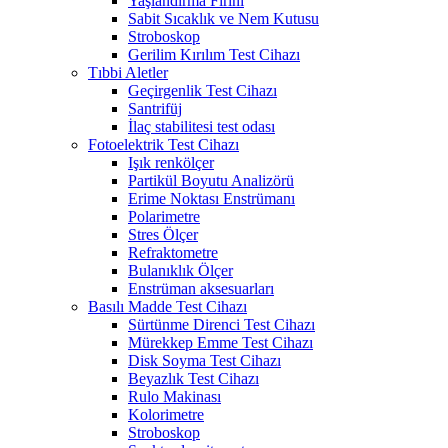
Yaşlandırma Fırını
Sabit Sıcaklık ve Nem Kutusu
Stroboskop
Gerilim Kırılım Test Cihazı
Tıbbi Aletler
Geçirgenlik Test Cihazı
Santrifüj
İlaç stabilitesi test odası
Fotoelektrik Test Cihazı
Işık renkölçer
Partikül Boyutu Analizörü
Erime Noktası Enstrümanı
Polarimetre
Stres Ölçer
Refraktometre
Bulanıklık Ölçer
Enstrüman aksesuarları
Basılı Madde Test Cihazı
Sürtünme Direnci Test Cihazı
Mürekkep Emme Test Cihazı
Disk Soyma Test Cihazı
Beyazlık Test Cihazı
Rulo Makinası
Kolorimetre
Stroboskop