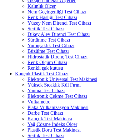
Oksijen İndeksi Ölçerler
Kalınlık Ölçer
Nem Geçirgenliği Test Cihazı
Renk Haslığı Test Cihazı
Yüzey Nem Direnci Test Cihazı
Sertlik Test Cihazı
Dikey Alev Direnci Test Cihazı
Sürtünme Test Cihazı
Yumuşaklık Test Cihazı
Büzülme Test Cihazı
Hidrostatik Direnç Test Cihazı
Renk Ölçüm Cihazı
Renkli ışık kutusu
Kauçuk Plastik Test Cihazı
Elektronik Üniversal Test Makinesi
Yüksek Sıcaklık Kül Fırını
Yanma Test Cihazı
Elektronik Çekme Test Cihazı
Vulkametre
Plaka Vulkanizasyon Makinesi
Darbe Test Cihazı
Kauçuk Test Makinası
Yağ Çözme İndeks Ölçer
Plastik Boru Test Makinası
Sertlik Test Cihazı