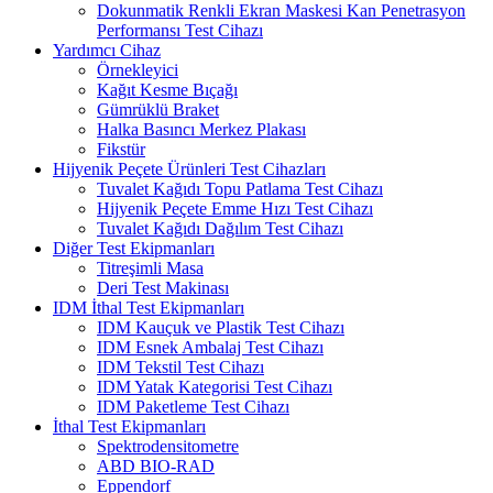
Dokunmatik Renkli Ekran Maskesi Kan Penetrasyon
Performansı Test Cihazı
Yardımcı Cihaz
Örnekleyici
Kağıt Kesme Bıçağı
Gümrüklü Braket
Halka Basıncı Merkez Plakası
Fikstür
Hijyenik Peçete Ürünleri Test Cihazları
Tuvalet Kağıdı Topu Patlama Test Cihazı
Hijyenik Peçete Emme Hızı Test Cihazı
Tuvalet Kağıdı Dağılım Test Cihazı
Diğer Test Ekipmanları
Titreşimli Masa
Deri Test Makinası
IDM İthal Test Ekipmanları
IDM Kauçuk ve Plastik Test Cihazı
IDM Esnek Ambalaj Test Cihazı
IDM Tekstil Test Cihazı
IDM Yatak Kategorisi Test Cihazı
IDM Paketleme Test Cihazı
İthal Test Ekipmanları
Spektrodensitometre
ABD BIO-RAD
Eppendorf