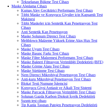
Tekrarlanan Bükme Test Cihazı
Maske Algılama Cihazı
Kumaş Alev Geciktirici Performans Test Cihazı
Tıbbi Maske ve Koruyucu Giysiler için Kapsamlı Test
Makinesi
Tıbbi Maskeler için Sentetik Kan Penetrasyon Test
Cihazı
Anti Sentetik Kan Penetrasyon
Maske Solunum Direnci Test Cihazı
Meltblown Malzeme Yüksek Erime Akış Hızı Test
Cihazı
Maske Uyum Test Cihazı
Maske Basınç Farkı Test Cihazı
Maske Filtre Malzemesi Performans Test Cihazı
Maske Bakteri Filtrasyon Verimliliği Dedektörü (BFE)
Maske Görme Alanı Test Cihazı
Maske Sürtünme Test Cihazı
Nem Direnci Mikrobiyal Penetrasyon Test Cihazı
Anti-kuru Mikrobiyal Penetrasyon Test Cihazı
Blokaj Testi Numune İşlemcisi
Koruyucu Giysi Antiasit ve Alkali Test Sistemi
Maske Parçacık Filtrasyon Verimliliği Test Cihazı
Solunan Gazda Karbon Dioksit İçerik Dedektörü
Sızıntı test cihazı
Tip Kanla Taşınan Patojen Penetrasyon Dedektörü