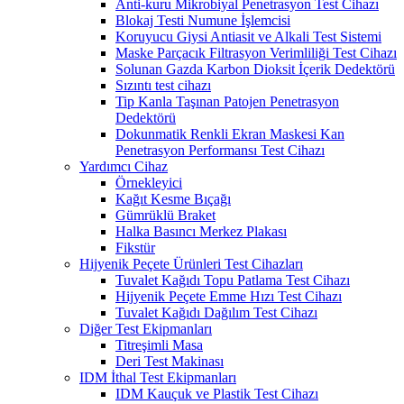
Anti-kuru Mikrobiyal Penetrasyon Test Cihazı
Blokaj Testi Numune İşlemcisi
Koruyucu Giysi Antiasit ve Alkali Test Sistemi
Maske Parçacık Filtrasyon Verimliliği Test Cihazı
Solunan Gazda Karbon Dioksit İçerik Dedektörü
Sızıntı test cihazı
Tip Kanla Taşınan Patojen Penetrasyon
Dedektörü
Dokunmatik Renkli Ekran Maskesi Kan
Penetrasyon Performansı Test Cihazı
Yardımcı Cihaz
Örnekleyici
Kağıt Kesme Bıçağı
Gümrüklü Braket
Halka Basıncı Merkez Plakası
Fikstür
Hijyenik Peçete Ürünleri Test Cihazları
Tuvalet Kağıdı Topu Patlama Test Cihazı
Hijyenik Peçete Emme Hızı Test Cihazı
Tuvalet Kağıdı Dağılım Test Cihazı
Diğer Test Ekipmanları
Titreşimli Masa
Deri Test Makinası
IDM İthal Test Ekipmanları
IDM Kauçuk ve Plastik Test Cihazı