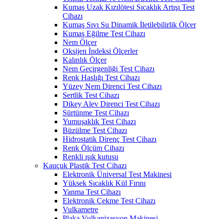
Kumaş Uzak Kızılötesi Sıcaklık Artışı Test
Cihazı
Kumaş Sıvı Su Dinamik İletilebilirlik Ölçer
Kumaş Eğilme Test Cihazı
Nem Ölçer
Oksijen İndeksi Ölçerler
Kalınlık Ölçer
Nem Geçirgenliği Test Cihazı
Renk Haslığı Test Cihazı
Yüzey Nem Direnci Test Cihazı
Sertlik Test Cihazı
Dikey Alev Direnci Test Cihazı
Sürtünme Test Cihazı
Yumuşaklık Test Cihazı
Büzülme Test Cihazı
Hidrostatik Direnç Test Cihazı
Renk Ölçüm Cihazı
Renkli ışık kutusu
Kauçuk Plastik Test Cihazı
Elektronik Üniversal Test Makinesi
Yüksek Sıcaklık Kül Fırını
Yanma Test Cihazı
Elektronik Çekme Test Cihazı
Vulkametre
Plaka Vulkanizasyon Makinesi