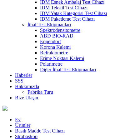
IDM Esnek Ambalaj Test Cihazı
IDM Tekstil Test Cihazı
IDM Yatak Kategorisi Test Cihazı
IDM Paketleme Test Cihazı
İthal Test Ekipmanları
Spektrodensitometre
ABD BIO-RAD
Eppendorf
Korona Kalemi
Refraktometre
Erime Noktası Kalemi
Polarimetre
Diğer İthal Test Ekipmanları
Haberler
SSS
Hakkımızda
Fabrika Turu
Bize Ulaşın
Ev
Ürünler
Basılı Madde Test Cihazı
Stroboskop