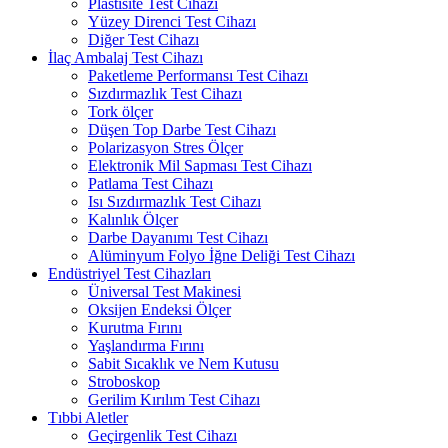
Plastisite Test Cihazı
Yüzey Direnci Test Cihazı
Diğer Test Cihazı
İlaç Ambalaj Test Cihazı
Paketleme Performansı Test Cihazı
Sızdırmazlık Test Cihazı
Tork ölçer
Düşen Top Darbe Test Cihazı
Polarizasyon Stres Ölçer
Elektronik Mil Sapması Test Cihazı
Patlama Test Cihazı
Isı Sızdırmazlık Test Cihazı
Kalınlık Ölçer
Darbe Dayanımı Test Cihazı
Alüminyum Folyo İğne Deliği Test Cihazı
Endüstriyel Test Cihazları
Üniversal Test Makinesi
Oksijen Endeksi Ölçer
Kurutma Fırını
Yaşlandırma Fırını
Sabit Sıcaklık ve Nem Kutusu
Stroboskop
Gerilim Kırılım Test Cihazı
Tıbbi Aletler
Geçirgenlik Test Cihazı