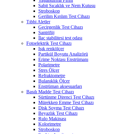
Yaşlandırma Fırını
Sabit Sıcaklık ve Nem Kutusu
Stroboskop
Gerilim Kırılım Test Cihazı
Tıbbi Aletler
Geçirgenlik Test Cihazı
Santrifüj
İlaç stabilitesi test odası
Fotoelektrik Test Cihazı
Işık renkölçer
Partikül Boyutu Analizörü
Erime Noktası Enstrümanı
Polarimetre
Stres Ölçer
Refraktometre
Bulanıklık Ölçer
Enstrüman aksesuarları
Basılı Madde Test Cihazı
Sürtünme Direnci Test Cihazı
Mürekkep Emme Test Cihazı
Disk Soyma Test Cihazı
Beyazlık Test Cihazı
Rulo Makinası
Kolorimetre
Stroboskop