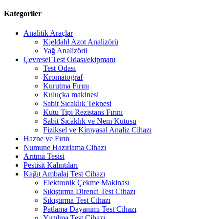
Kategoriler
Analitik Araçlar
Kjeldahl Azot Analizörü
Yağ Analizörü
Çevresel Test Odası/ekipmanı
Test Odası
Kromatograf
Kurutma Fırını
Kuluçka makinesi
Sabit Sıcaklık Teknesi
Kutu Tipi Rezistans Fırını
Sabit Sıcaklık ve Nem Kutusu
Fiziksel ve Kimyasal Analiz Cihazı
Hazne ve Fırın
Numune Hazırlama Cihazı
Arıtma Tesisi
Pestisit Kalıntıları
Kağıt Ambalaj Test Cihazı
Elektronik Çekme Makinası
Sıkıştırma Direnci Test Cihazı
Sıkıştırma Test Cihazı
Patlama Dayanımı Test Cihazı
Yırtılma Test Cihazı