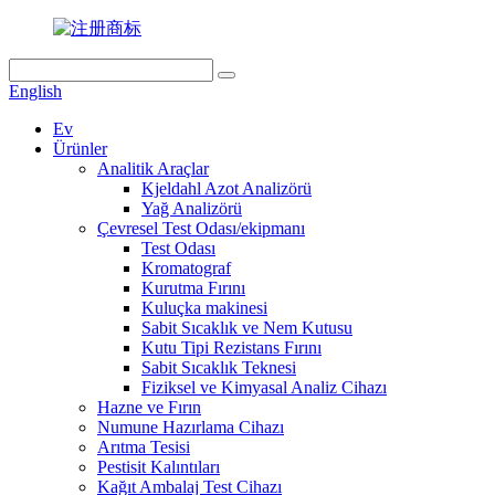
English
Ev
Ürünler
Analitik Araçlar
Kjeldahl Azot Analizörü
Yağ Analizörü
Çevresel Test Odası/ekipmanı
Test Odası
Kromatograf
Kurutma Fırını
Kuluçka makinesi
Sabit Sıcaklık ve Nem Kutusu
Kutu Tipi Rezistans Fırını
Sabit Sıcaklık Teknesi
Fiziksel ve Kimyasal Analiz Cihazı
Hazne ve Fırın
Numune Hazırlama Cihazı
Arıtma Tesisi
Pestisit Kalıntıları
Kağıt Ambalaj Test Cihazı