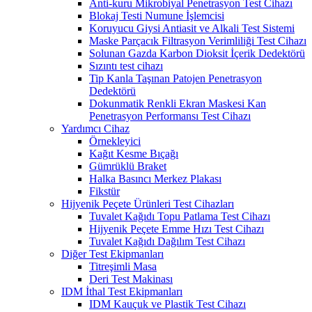
Anti-kuru Mikrobiyal Penetrasyon Test Cihazı
Blokaj Testi Numune İşlemcisi
Koruyucu Giysi Antiasit ve Alkali Test Sistemi
Maske Parçacık Filtrasyon Verimliliği Test Cihazı
Solunan Gazda Karbon Dioksit İçerik Dedektörü
Sızıntı test cihazı
Tip Kanla Taşınan Patojen Penetrasyon
Dedektörü
Dokunmatik Renkli Ekran Maskesi Kan
Penetrasyon Performansı Test Cihazı
Yardımcı Cihaz
Örnekleyici
Kağıt Kesme Bıçağı
Gümrüklü Braket
Halka Basıncı Merkez Plakası
Fikstür
Hijyenik Peçete Ürünleri Test Cihazları
Tuvalet Kağıdı Topu Patlama Test Cihazı
Hijyenik Peçete Emme Hızı Test Cihazı
Tuvalet Kağıdı Dağılım Test Cihazı
Diğer Test Ekipmanları
Titreşimli Masa
Deri Test Makinası
IDM İthal Test Ekipmanları
IDM Kauçuk ve Plastik Test Cihazı