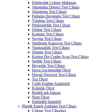
Elektronik Çekme Makinası
Sıkıştırma Direnci Test Cihazı
Sıkıştırma Test Cihazı
Patlama Dayanımı Test Cihazı
Yırtılma Test Cihazı
Pürüzsüzlük Test Cihazı
Delme Test Cihazı
Katlanır Test Cihazı
Soyma Test Cihazı
Sürtünme Katsayısı Test Cihazı
Yumuşaklık Test Cihazı
Düşme Test Cihazı
Karton Dış Cephe Açısı Test Cihazı
Sertlik Test Cihazı
Beyazlık Test Cihazı
Hava Geçirgenliği Ölçer
Dayak Derecesi Test Cihazı
Toz Ölçer
Cobb Emilim Analizörü
Kalınlık Ölçer
Renkli ışık kutusu
Nem Ölçer
Elektrikli Santrifüj
Plastik Esnek Ambalaj Test Cihazı
Çekme Test Cihazları