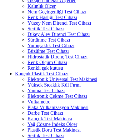
Oksijen İndeksi Ölçerler
Kalınlık Ölçer
Nem Geçirgenliği Test Cihazı
Renk Haslığı Test Cihazı
Yüzey Nem Direnci Test Cihazı
Sertlik Test Cihazı
Dikey Alev Direnci Test Cihazı
Sürtünme Test Cihazı
Yumuşaklık Test Cihazı
Büzülme Test Cihazı
Hidrostatik Direnç Test Cihazı
Renk Ölçüm Cihazı
Renkli ışık kutusu
Kauçuk Plastik Test Cihazı
Elektronik Üniversal Test Makinesi
Yüksek Sıcaklık Kül Fırını
Yanma Test Cihazı
Elektronik Çekme Test Cihazı
Vulkametre
Plaka Vulkanizasyon Makinesi
Darbe Test Cihazı
Kauçuk Test Makinası
Yağ Çözme İndeks Ölçer
Plastik Boru Test Makinası
Sertlik Test Cihazı