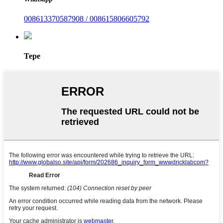
008613370587908 / 008615806605792
Tepe