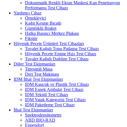
Dokunmatik Renkli Ekran Maskesi Kan Penetrasyon
Performansı Test Cihazı
Yardımcı Cihaz
Örnekleyici
Kağıt Kesme Bıçağı
Gümrüklü Braket
Halka Basıncı Merkez Plakası
Fikstür
Hijyenik Peçete Ürünleri Test Cihazları
Tuvalet Kağıdı Topu Patlama Test Cihazı
Hijyenik Peçete Emme Hızı Test Cihazı
Tuvalet Kağıdı Dağılım Test Cihazı
Diğer Test Ekipmanları
Titreşimli Masa
Deri Test Makinası
IDM İthal Test Ekipmanları
IDM Kauçuk ve Plastik Test Cihazı
IDM Esnek Ambalaj Test Cihazı
IDM Tekstil Test Cihazı
IDM Yatak Kategorisi Test Cihazı
IDM Paketleme Test Cihazı
İthal Test Ekipmanları
Spektrodensitometre
ABD BIO-RAD
Eppendorf