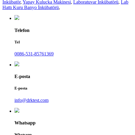
İnkübatör
,
Yapay Kuluçka Makinesi
,
Laboratuvar İnkübatörü
,
Lab
Hattı Kuru Banyo İnkübatörü
,
Telefon
Tel
0086-531-85761369
E-posta
E-posta
info@drktest.com
Whatsapp
Whatsapp