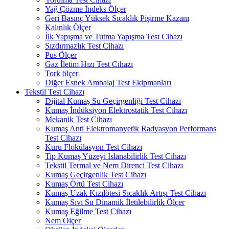
Yağ Çözme İndeks Ölçer
Geri Basınç Yüksek Sıcaklık Pişirme Kazanı
Kalınlık Ölçer
İlk Yapışma ve Tutma Yapışma Test Cihazı
Sızdırmazlık Test Cihazı
Pus Ölçer
Gaz İletim Hızı Test Cihazı
Tork ölçer
Diğer Esnek Ambalaj Test Ekipmanları
Tekstil Test Cihazı
Dijital Kumaş Su Geçirgenliği Test Cihazı
Kumaş İndüksiyon Elektrostatik Test Cihazı
Mekanik Test Cihazı
Kumaş Anti Elektromanyetik Radyasyon Performans
Test Cihazı
Kuru Flokülasyon Test Cihazı
Tip Kumaş Yüzeyi Islanabilirlik Test Cihazı
Tekstil Termal ve Nem Direnci Test Cihazı
Kumaş Geçirgenlik Test Cihazı
Kumaş Örtü Test Cihazı
Kumaş Uzak Kızılötesi Sıcaklık Artışı Test Cihazı
Kumaş Sıvı Su Dinamik İletilebilirlik Ölçer
Kumaş Eğilme Test Cihazı
Nem Ölçer