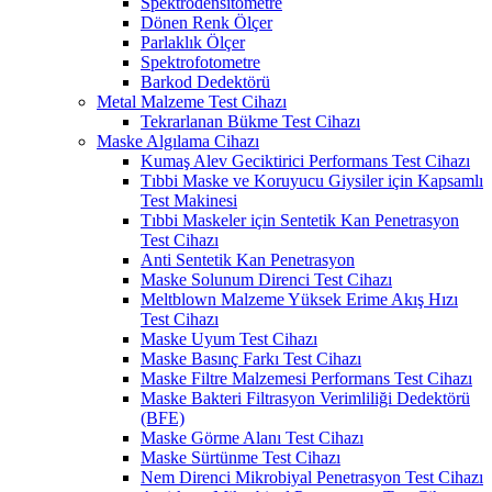
Spektrodensitometre
Dönen Renk Ölçer
Parlaklık Ölçer
Spektrofotometre
Barkod Dedektörü
Metal Malzeme Test Cihazı
Tekrarlanan Bükme Test Cihazı
Maske Algılama Cihazı
Kumaş Alev Geciktirici Performans Test Cihazı
Tıbbi Maske ve Koruyucu Giysiler için Kapsamlı
Test Makinesi
Tıbbi Maskeler için Sentetik Kan Penetrasyon
Test Cihazı
Anti Sentetik Kan Penetrasyon
Maske Solunum Direnci Test Cihazı
Meltblown Malzeme Yüksek Erime Akış Hızı
Test Cihazı
Maske Uyum Test Cihazı
Maske Basınç Farkı Test Cihazı
Maske Filtre Malzemesi Performans Test Cihazı
Maske Bakteri Filtrasyon Verimliliği Dedektörü
(BFE)
Maske Görme Alanı Test Cihazı
Maske Sürtünme Test Cihazı
Nem Direnci Mikrobiyal Penetrasyon Test Cihazı