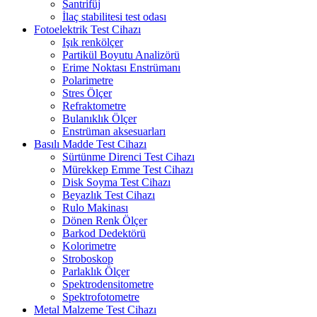
Santrifüj
İlaç stabilitesi test odası
Fotoelektrik Test Cihazı
Işık renkölçer
Partikül Boyutu Analizörü
Erime Noktası Enstrümanı
Polarimetre
Stres Ölçer
Refraktometre
Bulanıklık Ölçer
Enstrüman aksesuarları
Basılı Madde Test Cihazı
Sürtünme Direnci Test Cihazı
Mürekkep Emme Test Cihazı
Disk Soyma Test Cihazı
Beyazlık Test Cihazı
Rulo Makinası
Dönen Renk Ölçer
Barkod Dedektörü
Kolorimetre
Stroboskop
Parlaklık Ölçer
Spektrodensitometre
Spektrofotometre
Metal Malzeme Test Cihazı