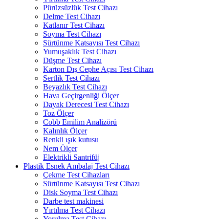
Pürüzsüzlük Test Cihazı
Delme Test Cihazı
Katlanır Test Cihazı
Soyma Test Cihazı
Sürtünme Katsayısı Test Cihazı
Yumuşaklık Test Cihazı
Düşme Test Cihazı
Karton Dış Cephe Açısı Test Cihazı
Sertlik Test Cihazı
Beyazlık Test Cihazı
Hava Geçirgenliği Ölçer
Dayak Derecesi Test Cihazı
Toz Ölçer
Cobb Emilim Analizörü
Kalınlık Ölçer
Renkli ışık kutusu
Nem Ölçer
Elektrikli Santrifüj
Plastik Esnek Ambalaj Test Cihazı
Çekme Test Cihazları
Sürtünme Katsayısı Test Cihazı
Disk Soyma Test Cihazı
Darbe test makinesi
Yırtılma Test Cihazı
Yorulma Test Cihazı