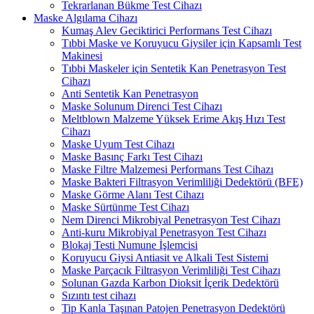
Tekrarlanan Bükme Test Cihazı
Maske Algılama Cihazı
Kumaş Alev Geciktirici Performans Test Cihazı
Tıbbi Maske ve Koruyucu Giysiler için Kapsamlı Test
Makinesi
Tıbbi Maskeler için Sentetik Kan Penetrasyon Test
Cihazı
Anti Sentetik Kan Penetrasyon
Maske Solunum Direnci Test Cihazı
Meltblown Malzeme Yüksek Erime Akış Hızı Test
Cihazı
Maske Uyum Test Cihazı
Maske Basınç Farkı Test Cihazı
Maske Filtre Malzemesi Performans Test Cihazı
Maske Bakteri Filtrasyon Verimliliği Dedektörü (BFE)
Maske Görme Alanı Test Cihazı
Maske Sürtünme Test Cihazı
Nem Direnci Mikrobiyal Penetrasyon Test Cihazı
Anti-kuru Mikrobiyal Penetrasyon Test Cihazı
Blokaj Testi Numune İşlemcisi
Koruyucu Giysi Antiasit ve Alkali Test Sistemi
Maske Parçacık Filtrasyon Verimliliği Test Cihazı
Solunan Gazda Karbon Dioksit İçerik Dedektörü
Sızıntı test cihazı
Tip Kanla Taşınan Patojen Penetrasyon Dedektörü