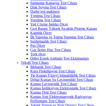
Sürtünme Katsayısı Test Cihazı
Disk Soyma Test Cihazı
Darbe test makinesi
Yırtılma Test Cihazı
Yorulma Test Cihazı
Yağ Çözme İndeks Ölçer
Geri Basınç Yüksek Sıcaklık Pişirme Kazanı
Kalınlık Ölçer
İlk Yapışma ve Tutma Yapışma Test Cihazı
Sızdırmazlık Test Cihazı
Pus Ölçer
Gaz İletim Hızı Test Cihazı
Tork ölçer
Diğer Esnek Ambalaj Test Ekipmanları
Tekstil Test Cihazı
Mekanik Test Cihazı
Kuru Flokülasyon Test Cihazı
Tip Kumaş Yüzeyi Islanabilirlik Test Cihazı
Dijital Kumaş Su Geçirgenliği Test Cihazı
Kumaş Geçirgenlik Test Cihazı
Kumaş İndüksiyon Elektrostatik Test Cihazı
Kumaş Örtü Test Cihazı
Kumaş Anti Elektromanyetik Radyasyon
Performans Test Cihazı
Tekstil Termal ve Nem Direnci Test Cihazı