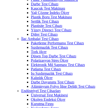
Darbe Test Cihazı
Kauçuk Test Makinası
Yağ Çözme İndeks Ölçer
Plastik Boru Test Makinası
Sertlik Test Cihazı
Plastisite Test Cihazı
Yüzey Direnci Test Cihazı
Diğer Test Cihazı
İlaç Ambalaj Test Cihazı
Paketleme Performansı Test Cihazı
Sızdırmazlık Test Cihazı
Tork ölçer
Düşen Top Darbe Test Cihazı
Polarizasyon Stres Ölçer
Elektronik Mil Sapması Test Cihazı
Patlama Test Cihazı
Isı Sızdırmazlık Test Cihazı
Kalınlık Ölçer
Darbe Dayanımı Test Cihazı
Alüminyum Folyo İğne Deliği Test Cihazı
Endüstriyel Test Cihazları
Üniversal Test Makinesi
Oksijen Endeksi Ölçer
Kurutma Fırını