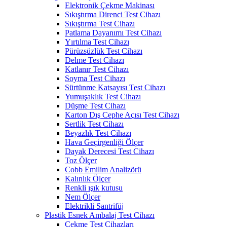
Elektronik Çekme Makinası
Sıkıştırma Direnci Test Cihazı
Sıkıştırma Test Cihazı
Patlama Dayanımı Test Cihazı
Yırtılma Test Cihazı
Pürüzsüzlük Test Cihazı
Delme Test Cihazı
Katlanır Test Cihazı
Soyma Test Cihazı
Sürtünme Katsayısı Test Cihazı
Yumuşaklık Test Cihazı
Düşme Test Cihazı
Karton Dış Cephe Açısı Test Cihazı
Sertlik Test Cihazı
Beyazlık Test Cihazı
Hava Geçirgenliği Ölçer
Dayak Derecesi Test Cihazı
Toz Ölçer
Cobb Emilim Analizörü
Kalınlık Ölçer
Renkli ışık kutusu
Nem Ölçer
Elektrikli Santrifüj
Plastik Esnek Ambalaj Test Cihazı
Çekme Test Cihazları