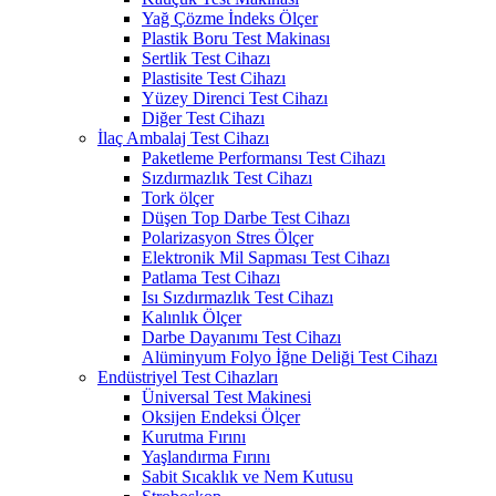
Yağ Çözme İndeks Ölçer
Plastik Boru Test Makinası
Sertlik Test Cihazı
Plastisite Test Cihazı
Yüzey Direnci Test Cihazı
Diğer Test Cihazı
İlaç Ambalaj Test Cihazı
Paketleme Performansı Test Cihazı
Sızdırmazlık Test Cihazı
Tork ölçer
Düşen Top Darbe Test Cihazı
Polarizasyon Stres Ölçer
Elektronik Mil Sapması Test Cihazı
Patlama Test Cihazı
Isı Sızdırmazlık Test Cihazı
Kalınlık Ölçer
Darbe Dayanımı Test Cihazı
Alüminyum Folyo İğne Deliği Test Cihazı
Endüstriyel Test Cihazları
Üniversal Test Makinesi
Oksijen Endeksi Ölçer
Kurutma Fırını
Yaşlandırma Fırını
Sabit Sıcaklık ve Nem Kutusu