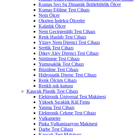
Kumaş Sıvı Su Dinamik İletilebilirlik Ölçer
Kumaş Eğilme Test Cihazı
Nem Ölçer
Oksijen İndeksi Ölçerler
Kalınlık Ölçer
Nem Geçirgenliği Test Cihazı
Renk Haslığı Test Cihazı
Yüzey Nem Direnci Test Cihazı
Sertlik Test Cihazı
Dikey Alev Direnci Test Cihazı
Sürtünme Test Cihazı
Yumuşaklık Test Cihazı
Büzülme Test Cihazı
Hidrostatik Direnç Test Cihazı
Renk Ölçüm Cihazı
Renkli ışık kutusu
Kauçuk Plastik Test Cihazı
Elektronik Üniversal Test Makinesi
Yüksek Sıcaklık Kül Fırını
Yanma Test Cihazı
Elektronik Çekme Test Cihazı
Vulkametre
Plaka Vulkanizasyon Makinesi
Darbe Test Cihazı
Kauçuk Test Makinası