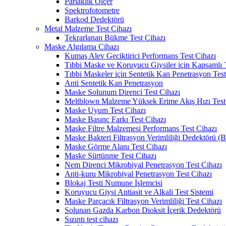
Parlaklık Ölçer
Spektrofotometre
Barkod Dedektörü
Metal Malzeme Test Cihazı
Tekrarlanan Bükme Test Cihazı
Maske Algılama Cihazı
Kumaş Alev Geciktirici Performans Test Cihazı
Tıbbi Maske ve Koruyucu Giysiler için Kapsamlı 
Tıbbi Maskeler için Sentetik Kan Penetrasyon Test
Anti Sentetik Kan Penetrasyon
Maske Solunum Direnci Test Cihazı
Meltblown Malzeme Yüksek Erime Akış Hızı Test
Maske Uyum Test Cihazı
Maske Basınç Farkı Test Cihazı
Maske Filtre Malzemesi Performans Test Cihazı
Maske Bakteri Filtrasyon Verimliliği Dedektörü (
Maske Görme Alanı Test Cihazı
Maske Sürtünme Test Cihazı
Nem Direnci Mikrobiyal Penetrasyon Test Cihazı
Anti-kuru Mikrobiyal Penetrasyon Test Cihazı
Blokaj Testi Numune İşlemcisi
Koruyucu Giysi Antiasit ve Alkali Test Sistemi
Maske Parçacık Filtrasyon Verimliliği Test Cihazı
Solunan Gazda Karbon Dioksit İçerik Dedektörü
Sızıntı test cihazı