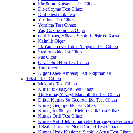
Sürtünme Katsayısı Test Cihazı
Disk Soyma Test Cihazı
Darbe test makinesi
Yırtılma Test Cihazı
Yorulma Test Cihazı
Yağ Çözme İndeks Ölçer
Geri Basınç Yüksek Sıcaklık Pişirme Kazanı
Kalınlık Ölçer
İlk Yapışma ve Tutma Yapışma Test Cihazı
Sızdırmazlık Test Cihazı
Pus Ölçer
Gaz İletim Hızı Test Cihazı
Tork ölçer
Diğer Esnek Ambalaj Test Ekipmanları
Tekstil Test Cihazı
Mekanik Test Cihazı
Kuru Flokülasyon Test Cihazı
Tip Kumaş Yüzeyi Islanabilirlik Test Cihazı
Dijital Kumaş Su Geçirgenliği Test Cihazı
Kumaş Geçirgenlik Test Cihazı
Kumaş İndüksiyon Elektrostatik Test Cihazı
Kumaş Örtü Test Cihazı
Kumaş Anti Elektromanyetik Radyasyon Performan
Tekstil Termal ve Nem Direnci Test Cihazı
Kumaş Uzak Kızılötesi Sıcaklık Artışı Test Cihazı