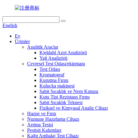
English
Ev
Ürünler
Analitik Araçlar
Kjeldahl Azot Analizörü
Yağ Analizörü
Çevresel Test Odası/ekipmanı
Test Odası
Kromatograf
Kurutma Fırını
Kuluçka makinesi
Sabit Sıcaklık ve Nem Kutusu
Kutu Tipi Rezistans Fırını
Sabit Sıcaklık Teknesi
Fiziksel ve Kimyasal Analiz Cihazı
Hazne ve Fırın
Numune Hazırlama Cihazı
Arıtma Tesisi
Pestisit Kalıntıları
Kağıt Ambalaj Test Cihazı