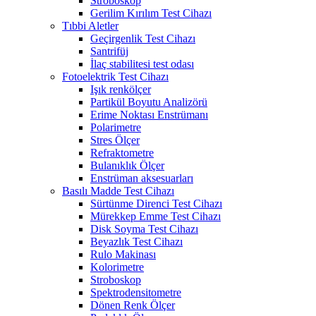
Stroboskop
Gerilim Kırılım Test Cihazı
Tıbbi Aletler
Geçirgenlik Test Cihazı
Santrifüj
İlaç stabilitesi test odası
Fotoelektrik Test Cihazı
Işık renkölçer
Partikül Boyutu Analizörü
Erime Noktası Enstrümanı
Polarimetre
Stres Ölçer
Refraktometre
Bulanıklık Ölçer
Enstrüman aksesuarları
Basılı Madde Test Cihazı
Sürtünme Direnci Test Cihazı
Mürekkep Emme Test Cihazı
Disk Soyma Test Cihazı
Beyazlık Test Cihazı
Rulo Makinası
Kolorimetre
Stroboskop
Spektrodensitometre
Dönen Renk Ölçer