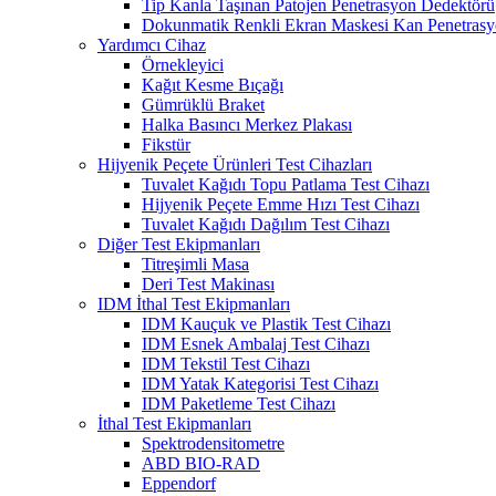
Tip Kanla Taşınan Patojen Penetrasyon Dedektörü
Dokunmatik Renkli Ekran Maskesi Kan Penetrasyo
Yardımcı Cihaz
Örnekleyici
Kağıt Kesme Bıçağı
Gümrüklü Braket
Halka Basıncı Merkez Plakası
Fikstür
Hijyenik Peçete Ürünleri Test Cihazları
Tuvalet Kağıdı Topu Patlama Test Cihazı
Hijyenik Peçete Emme Hızı Test Cihazı
Tuvalet Kağıdı Dağılım Test Cihazı
Diğer Test Ekipmanları
Titreşimli Masa
Deri Test Makinası
IDM İthal Test Ekipmanları
IDM Kauçuk ve Plastik Test Cihazı
IDM Esnek Ambalaj Test Cihazı
IDM Tekstil Test Cihazı
IDM Yatak Kategorisi Test Cihazı
IDM Paketleme Test Cihazı
İthal Test Ekipmanları
Spektrodensitometre
ABD BIO-RAD
Eppendorf