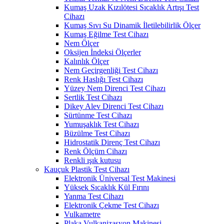
Kumaş Uzak Kızılötesi Sıcaklık Artışı Test
Cihazı
Kumaş Sıvı Su Dinamik İletilebilirlik Ölçer
Kumaş Eğilme Test Cihazı
Nem Ölçer
Oksijen İndeksi Ölçerler
Kalınlık Ölçer
Nem Geçirgenliği Test Cihazı
Renk Haslığı Test Cihazı
Yüzey Nem Direnci Test Cihazı
Sertlik Test Cihazı
Dikey Alev Direnci Test Cihazı
Sürtünme Test Cihazı
Yumuşaklık Test Cihazı
Büzülme Test Cihazı
Hidrostatik Direnç Test Cihazı
Renk Ölçüm Cihazı
Renkli ışık kutusu
Kauçuk Plastik Test Cihazı
Elektronik Üniversal Test Makinesi
Yüksek Sıcaklık Kül Fırını
Yanma Test Cihazı
Elektronik Çekme Test Cihazı
Vulkametre
Plaka Vulkanizasyon Makinesi