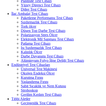
Plastisite Test Cihazı
Yüzey Direnci Test Cihazı
Diğer Test Cihazı
İlaç Ambalaj Test Cihazı
Paketleme Performansı Test Cihazı
Sızdırmazlık Test Cihazı
Tork ölçer
Düşen Top Darbe Test Cihazı
Polarizasyon Stres Ölçer
Elektronik Mil Sapması Test Cihazı
Patlama Test Cihazı
Isı Sızdırmazlık Test Cihazı
Kalınlık Ölçer
Darbe Dayanımı Test Cihazı
Alüminyum Folyo İğne Deliği Test Cihazı
Endüstriyel Test Cihazları
Üniversal Test Makinesi
Oksijen Endeksi Ölçer
Kurutma Fırını
Yaşlandırma Fırını
Sabit Sıcaklık ve Nem Kutusu
Stroboskop
Gerilim Kırılım Test Cihazı
Tıbbi Aletler
Geçirgenlik Test Cihazı