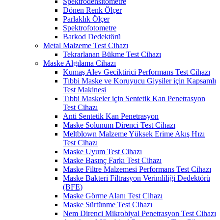
Spektrodensitometre
Dönen Renk Ölçer
Parlaklık Ölçer
Spektrofotometre
Barkod Dedektörü
Metal Malzeme Test Cihazı
Tekrarlanan Bükme Test Cihazı
Maske Algılama Cihazı
Kumaş Alev Geciktirici Performans Test Cihazı
Tıbbi Maske ve Koruyucu Giysiler için Kapsamlı
Test Makinesi
Tıbbi Maskeler için Sentetik Kan Penetrasyon
Test Cihazı
Anti Sentetik Kan Penetrasyon
Maske Solunum Direnci Test Cihazı
Meltblown Malzeme Yüksek Erime Akış Hızı
Test Cihazı
Maske Uyum Test Cihazı
Maske Basınç Farkı Test Cihazı
Maske Filtre Malzemesi Performans Test Cihazı
Maske Bakteri Filtrasyon Verimliliği Dedektörü
(BFE)
Maske Görme Alanı Test Cihazı
Maske Sürtünme Test Cihazı
Nem Direnci Mikrobiyal Penetrasyon Test Cihazı