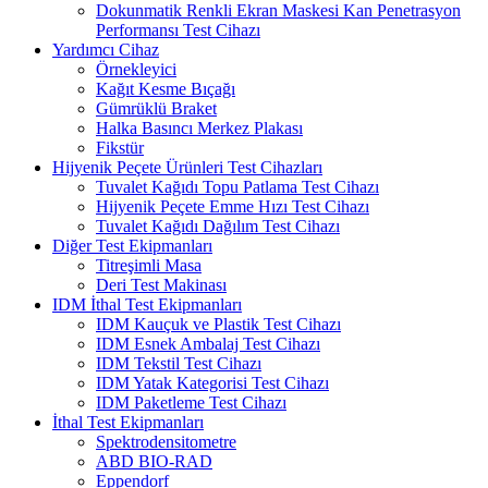
Dokunmatik Renkli Ekran Maskesi Kan Penetrasyon
Performansı Test Cihazı
Yardımcı Cihaz
Örnekleyici
Kağıt Kesme Bıçağı
Gümrüklü Braket
Halka Basıncı Merkez Plakası
Fikstür
Hijyenik Peçete Ürünleri Test Cihazları
Tuvalet Kağıdı Topu Patlama Test Cihazı
Hijyenik Peçete Emme Hızı Test Cihazı
Tuvalet Kağıdı Dağılım Test Cihazı
Diğer Test Ekipmanları
Titreşimli Masa
Deri Test Makinası
IDM İthal Test Ekipmanları
IDM Kauçuk ve Plastik Test Cihazı
IDM Esnek Ambalaj Test Cihazı
IDM Tekstil Test Cihazı
IDM Yatak Kategorisi Test Cihazı
IDM Paketleme Test Cihazı
İthal Test Ekipmanları
Spektrodensitometre
ABD BIO-RAD
Eppendorf