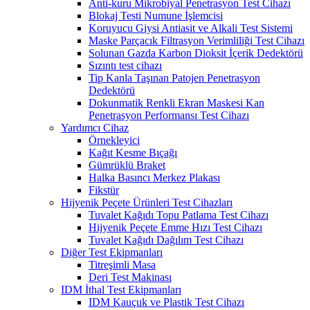
Anti-kuru Mikrobiyal Penetrasyon Test Cihazı
Blokaj Testi Numune İşlemcisi
Koruyucu Giysi Antiasit ve Alkali Test Sistemi
Maske Parçacık Filtrasyon Verimliliği Test Cihazı
Solunan Gazda Karbon Dioksit İçerik Dedektörü
Sızıntı test cihazı
Tip Kanla Taşınan Patojen Penetrasyon
Dedektörü
Dokunmatik Renkli Ekran Maskesi Kan
Penetrasyon Performansı Test Cihazı
Yardımcı Cihaz
Örnekleyici
Kağıt Kesme Bıçağı
Gümrüklü Braket
Halka Basıncı Merkez Plakası
Fikstür
Hijyenik Peçete Ürünleri Test Cihazları
Tuvalet Kağıdı Topu Patlama Test Cihazı
Hijyenik Peçete Emme Hızı Test Cihazı
Tuvalet Kağıdı Dağılım Test Cihazı
Diğer Test Ekipmanları
Titreşimli Masa
Deri Test Makinası
IDM İthal Test Ekipmanları
IDM Kauçuk ve Plastik Test Cihazı