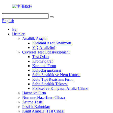
English
Ev
Ürünler
Analitik Araçlar
Kjeldahl Azot Analizörü
Yağ Analizörü
Çevresel Test Odası/ekipmanı
Test Odası
Kromatograf
Kurutma Fırını
Kuluçka makinesi
Sabit Sıcaklık ve Nem Kutusu
Kutu Tipi Rezistans Fırını
Sabit Sıcaklık Teknesi
Fiziksel ve Kimyasal Analiz Cihazı
Hazne ve Fırın
Numune Hazırlama Cihazı
Arıtma Tesisi
Pestisit Kalıntıları
Kağıt Ambalaj Test Cihazı