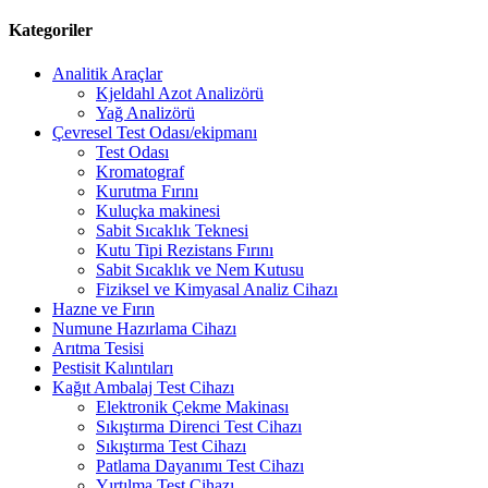
Kategoriler
Analitik Araçlar
Kjeldahl Azot Analizörü
Yağ Analizörü
Çevresel Test Odası/ekipmanı
Test Odası
Kromatograf
Kurutma Fırını
Kuluçka makinesi
Sabit Sıcaklık Teknesi
Kutu Tipi Rezistans Fırını
Sabit Sıcaklık ve Nem Kutusu
Fiziksel ve Kimyasal Analiz Cihazı
Hazne ve Fırın
Numune Hazırlama Cihazı
Arıtma Tesisi
Pestisit Kalıntıları
Kağıt Ambalaj Test Cihazı
Elektronik Çekme Makinası
Sıkıştırma Direnci Test Cihazı
Sıkıştırma Test Cihazı
Patlama Dayanımı Test Cihazı
Yırtılma Test Cihazı