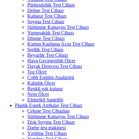
Pürüzsüzlük Test Cihazı
Delme Test Cihazı
Katlanır Test Cihazı
Soyma Test Cihazı
Sürtünme Katsayısı Test Cihazı
Yumuşaklık Test Cihazı
Düşme Test Cihazı
Karton Kaplama Açısı Test Cihazı
Sertlik Test Cihazı
Beyazlık Test Cihazı
Hava Geçirgenliği Ölçer
Dayak Derecesi Test Cihazı
Toz Ölçer
Cobb Emilim Analizörü
Kalınlık Ölçer
Renkli ışık kutusu
Nem Ölçer
Elektrikli Santrifüj
Plastik Esnek Ambalaj Test Cihazı
Çekme Test Cihazları
Sürtünme Katsayısı Test Cihazı
Disk Soyma Test Cihazı
Darbe test makinesi
Yırtılma Test Cihazı
Yorulma Test Cihazı