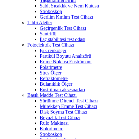
Yaşlandırma Fırını
Sabit Sıcaklık ve Nem Kutusu
Stroboskop
Gerilim Kırılım Test Cihazı
Tıbbi Aletler
Geçirgenlik Test Cihazı
Santrifüj
İlaç stabilitesi test odası
Fotoelektrik Test Cihazı
Işık renkölçer
Partikül Boyutu Analizörü
Erime Noktası Enstrümanı
Polarimetre
Stres Ölçer
Refraktometre
Bulanıklık Ölçer
Enstrüman aksesuarları
Basılı Madde Test Cihazı
Sürtünme Direnci Test Cihazı
Mürekkep Emme Test Cihazı
Disk Soyma Test Cihazı
Beyazlık Test Cihazı
Rulo Makinası
Kolorimetre
Stroboskop