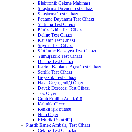
Elektronik Çekme Makinası
Sıkıştırma Direnci Test Cihazı
Sıkıştırma Test Cihazı
Patlama Dayanımı Test Cihazı
Yırtılma Test Cihazı
Pürüzsüzlük Test Cihazı
Delme Test Cihazı
Katlanır Test Cihazı
Soyma Test Cihazı
Sürtünme Katsayısı Test Cihazı
Yumuşaklık Test Cihazı
Düşme Test Cihazı
Karton Kaplama Açısı Test Cihazı
Sertlik Test Cihazı
Beyazlık Test Cihazı
Hava Geçirgenliği Ölçer
Dayak Derecesi Test Cihazı
Toz Ölçer
Cobb Emilim Analizörü
Kalınlık Ölçer
Renkli ışık kutusu
Nem Ölçer
Elektrikli Santrifüj
Plastik Esnek Ambalaj Test Cihazı
Çekme Test Cihazları