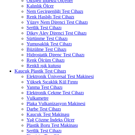
Oksijen İndeksi Ölçerler
Kalınlık Ölçer
Nem Geçirgenliği Test Cihazı
Renk Haslığı Test Cihazı
Yüzey Nem Direnci Test Cihazı
Sertlik Test Cihazı
Dikey Alev Direnci Test Cihazı
Sürtünme Test Cihazı
Yumuşaklık Test Cihazı
Büzülme Test Cihazı
Hidrostatik Direnç Test Cihazı
Renk Ölçüm Cihazı
Renkli ışık kutusu
Kauçuk Plastik Test Cihazı
Elektronik Üniversal Test Makinesi
Yüksek Sıcaklık Kül Fırını
Yanma Test Cihazı
Elektronik Çekme Test Cihazı
Vulkametre
Plaka Vulkanizasyon Makinesi
Darbe Test Cihazı
Kauçuk Test Makinası
Yağ Çözme İndeks Ölçer
Plastik Boru Test Makinası
Sertlik Test Cihazı