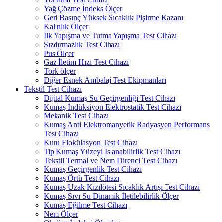
Yağ Çözme İndeks Ölçer
Geri Basınç Yüksek Sıcaklık Pişirme Kazanı
Kalınlık Ölçer
İlk Yapışma ve Tutma Yapışma Test Cihazı
Sızdırmazlık Test Cihazı
Pus Ölçer
Gaz İletim Hızı Test Cihazı
Tork ölçer
Diğer Esnek Ambalaj Test Ekipmanları
Tekstil Test Cihazı
Dijital Kumaş Su Geçirgenliği Test Cihazı
Kumaş İndüksiyon Elektrostatik Test Cihazı
Mekanik Test Cihazı
Kumaş Anti Elektromanyetik Radyasyon Performans
Test Cihazı
Kuru Flokülasyon Test Cihazı
Tip Kumaş Yüzeyi Islanabilirlik Test Cihazı
Tekstil Termal ve Nem Direnci Test Cihazı
Kumaş Geçirgenlik Test Cihazı
Kumaş Örtü Test Cihazı
Kumaş Uzak Kızılötesi Sıcaklık Artışı Test Cihazı
Kumaş Sıvı Su Dinamik İletilebilirlik Ölçer
Kumaş Eğilme Test Cihazı
Nem Ölçer