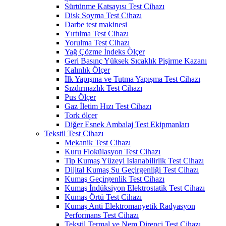
Sürtünme Katsayısı Test Cihazı
Disk Soyma Test Cihazı
Darbe test makinesi
Yırtılma Test Cihazı
Yorulma Test Cihazı
Yağ Çözme İndeks Ölçer
Geri Basınç Yüksek Sıcaklık Pişirme Kazanı
Kalınlık Ölçer
İlk Yapışma ve Tutma Yapışma Test Cihazı
Sızdırmazlık Test Cihazı
Pus Ölçer
Gaz İletim Hızı Test Cihazı
Tork ölçer
Diğer Esnek Ambalaj Test Ekipmanları
Tekstil Test Cihazı
Mekanik Test Cihazı
Kuru Flokülasyon Test Cihazı
Tip Kumaş Yüzeyi Islanabilirlik Test Cihazı
Dijital Kumaş Su Geçirgenliği Test Cihazı
Kumaş Geçirgenlik Test Cihazı
Kumaş İndüksiyon Elektrostatik Test Cihazı
Kumaş Örtü Test Cihazı
Kumaş Anti Elektromanyetik Radyasyon
Performans Test Cihazı
Tekstil Termal ve Nem Direnci Test Cihazı