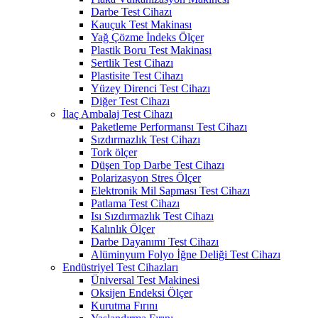
Darbe Test Cihazı
Kauçuk Test Makinası
Yağ Çözme İndeks Ölçer
Plastik Boru Test Makinası
Sertlik Test Cihazı
Plastisite Test Cihazı
Yüzey Direnci Test Cihazı
Diğer Test Cihazı
İlaç Ambalaj Test Cihazı
Paketleme Performansı Test Cihazı
Sızdırmazlık Test Cihazı
Tork ölçer
Düşen Top Darbe Test Cihazı
Polarizasyon Stres Ölçer
Elektronik Mil Sapması Test Cihazı
Patlama Test Cihazı
Isı Sızdırmazlık Test Cihazı
Kalınlık Ölçer
Darbe Dayanımı Test Cihazı
Alüminyum Folyo İğne Deliği Test Cihazı
Endüstriyel Test Cihazları
Üniversal Test Makinesi
Oksijen Endeksi Ölçer
Kurutma Fırını