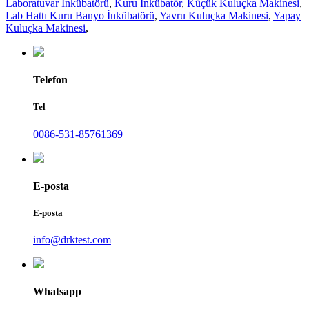
Laboratuvar İnkübatörü
,
Kuru İnkübatör
,
Küçük Kuluçka Makinesi
,
Lab Hattı Kuru Banyo İnkübatörü
,
Yavru Kuluçka Makinesi
,
Yapay
Kuluçka Makinesi
,
Telefon
Tel
0086-531-85761369
E-posta
E-posta
info@drktest.com
Whatsapp