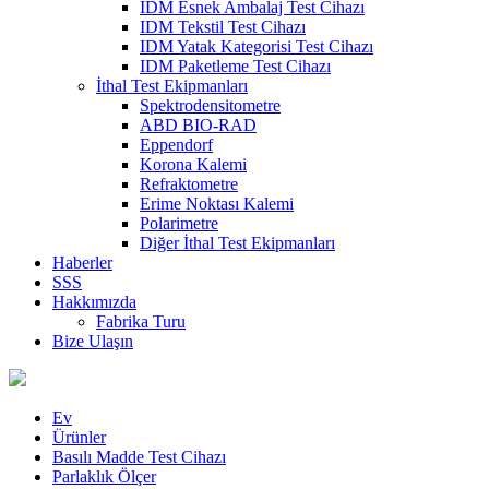
IDM Esnek Ambalaj Test Cihazı
IDM Tekstil Test Cihazı
IDM Yatak Kategorisi Test Cihazı
IDM Paketleme Test Cihazı
İthal Test Ekipmanları
Spektrodensitometre
ABD BIO-RAD
Eppendorf
Korona Kalemi
Refraktometre
Erime Noktası Kalemi
Polarimetre
Diğer İthal Test Ekipmanları
Haberler
SSS
Hakkımızda
Fabrika Turu
Bize Ulaşın
Ev
Ürünler
Basılı Madde Test Cihazı
Parlaklık Ölçer