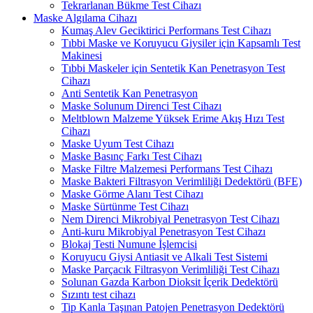
Tekrarlanan Bükme Test Cihazı
Maske Algılama Cihazı
Kumaş Alev Geciktirici Performans Test Cihazı
Tıbbi Maske ve Koruyucu Giysiler için Kapsamlı Test
Makinesi
Tıbbi Maskeler için Sentetik Kan Penetrasyon Test
Cihazı
Anti Sentetik Kan Penetrasyon
Maske Solunum Direnci Test Cihazı
Meltblown Malzeme Yüksek Erime Akış Hızı Test
Cihazı
Maske Uyum Test Cihazı
Maske Basınç Farkı Test Cihazı
Maske Filtre Malzemesi Performans Test Cihazı
Maske Bakteri Filtrasyon Verimliliği Dedektörü (BFE)
Maske Görme Alanı Test Cihazı
Maske Sürtünme Test Cihazı
Nem Direnci Mikrobiyal Penetrasyon Test Cihazı
Anti-kuru Mikrobiyal Penetrasyon Test Cihazı
Blokaj Testi Numune İşlemcisi
Koruyucu Giysi Antiasit ve Alkali Test Sistemi
Maske Parçacık Filtrasyon Verimliliği Test Cihazı
Solunan Gazda Karbon Dioksit İçerik Dedektörü
Sızıntı test cihazı
Tip Kanla Taşınan Patojen Penetrasyon Dedektörü