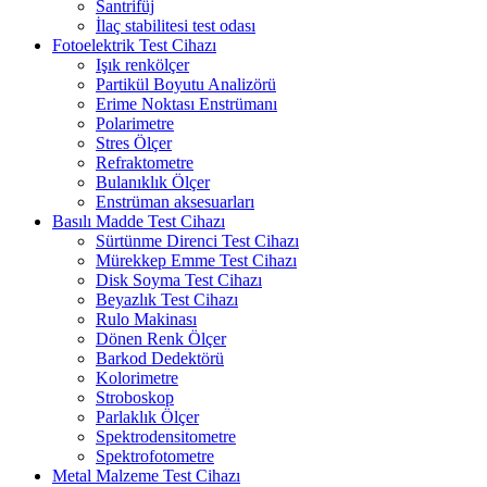
Santrifüj
İlaç stabilitesi test odası
Fotoelektrik Test Cihazı
Işık renkölçer
Partikül Boyutu Analizörü
Erime Noktası Enstrümanı
Polarimetre
Stres Ölçer
Refraktometre
Bulanıklık Ölçer
Enstrüman aksesuarları
Basılı Madde Test Cihazı
Sürtünme Direnci Test Cihazı
Mürekkep Emme Test Cihazı
Disk Soyma Test Cihazı
Beyazlık Test Cihazı
Rulo Makinası
Dönen Renk Ölçer
Barkod Dedektörü
Kolorimetre
Stroboskop
Parlaklık Ölçer
Spektrodensitometre
Spektrofotometre
Metal Malzeme Test Cihazı