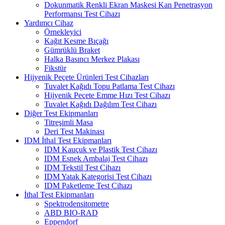
Dokunmatik Renkli Ekran Maskesi Kan Penetrasyon
Performansı Test Cihazı
Yardımcı Cihaz
Örnekleyici
Kağıt Kesme Bıçağı
Gümrüklü Braket
Halka Basıncı Merkez Plakası
Fikstür
Hijyenik Peçete Ürünleri Test Cihazları
Tuvalet Kağıdı Topu Patlama Test Cihazı
Hijyenik Peçete Emme Hızı Test Cihazı
Tuvalet Kağıdı Dağılım Test Cihazı
Diğer Test Ekipmanları
Titreşimli Masa
Deri Test Makinası
IDM İthal Test Ekipmanları
IDM Kauçuk ve Plastik Test Cihazı
IDM Esnek Ambalaj Test Cihazı
IDM Tekstil Test Cihazı
IDM Yatak Kategorisi Test Cihazı
IDM Paketleme Test Cihazı
İthal Test Ekipmanları
Spektrodensitometre
ABD BIO-RAD
Eppendorf