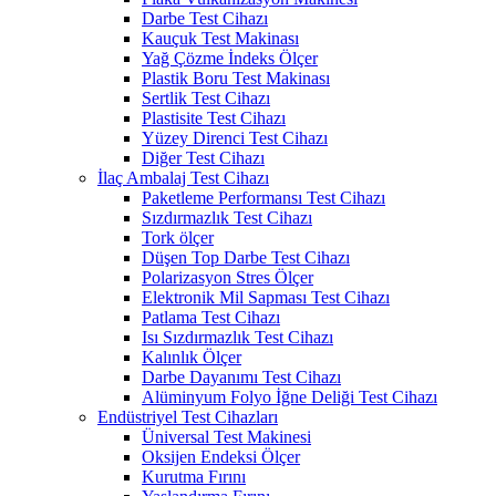
Darbe Test Cihazı
Kauçuk Test Makinası
Yağ Çözme İndeks Ölçer
Plastik Boru Test Makinası
Sertlik Test Cihazı
Plastisite Test Cihazı
Yüzey Direnci Test Cihazı
Diğer Test Cihazı
İlaç Ambalaj Test Cihazı
Paketleme Performansı Test Cihazı
Sızdırmazlık Test Cihazı
Tork ölçer
Düşen Top Darbe Test Cihazı
Polarizasyon Stres Ölçer
Elektronik Mil Sapması Test Cihazı
Patlama Test Cihazı
Isı Sızdırmazlık Test Cihazı
Kalınlık Ölçer
Darbe Dayanımı Test Cihazı
Alüminyum Folyo İğne Deliği Test Cihazı
Endüstriyel Test Cihazları
Üniversal Test Makinesi
Oksijen Endeksi Ölçer
Kurutma Fırını