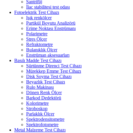
Santrifüj
İlaç stabilitesi test odası
Fotoelektrik Test Cihazı
Işık renkölçer
Partikül Boyutu Analizörü
Erime Noktası Enstrümanı
Polarimetre
Stres Ölçer
Refraktometre
Bulanıklık Ölçer
Enstrüman aksesuarları
Basılı Madde Test Cihazı
Sürtünme Direnci Test Cihazı
Mürekkep Emme Test Cihazı
Disk Soyma Test Cihazı
Beyazlık Test Cihazı
Rulo Makinası
Dönen Renk Ölçer
Barkod Dedektörü
Kolorimetre
Stroboskop
Parlaklık Ölçer
Spektrodensitometre
Spektrofotometre
Metal Malzeme Test Cihazı