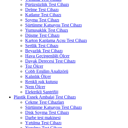
Pürüzsüzlük Test Cihazı
Delme Test Cihazı
Katlanır Test Cihazı
Soyma Test Cihazı
Sürtünme Katsayısı Test Cihazı
Yumuşaklık Test Cihazı
Düşme Test Cihazı
Karton Kaplama Açısı Test Cihazı
Sertlik Test Cihazı
Beyazlık Test Cihazı
Hava Geçirgenliği Ölçer
Dayak Derecesi Test Cihazı
Toz Ölçer
Cobb Emilim Analizörü
Kalınlık Ölçer
Renkli ışık kutusu
Nem Ölçer
Elektrikli Santrifüj
Plastik Esnek Ambalaj Test Cihazı
Çekme Test Cihazları
Sürtünme Katsayısı Test Cihazı
Disk Soyma Test Cihazı
Darbe test makinesi
Yırtılma Test Cihazı
Yorulma Test Cihazı