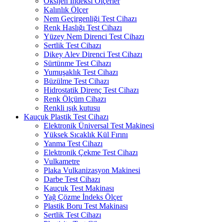
Oksijen İndeksi Ölçerler
Kalınlık Ölçer
Nem Geçirgenliği Test Cihazı
Renk Haslığı Test Cihazı
Yüzey Nem Direnci Test Cihazı
Sertlik Test Cihazı
Dikey Alev Direnci Test Cihazı
Sürtünme Test Cihazı
Yumuşaklık Test Cihazı
Büzülme Test Cihazı
Hidrostatik Direnç Test Cihazı
Renk Ölçüm Cihazı
Renkli ışık kutusu
Kauçuk Plastik Test Cihazı
Elektronik Üniversal Test Makinesi
Yüksek Sıcaklık Kül Fırını
Yanma Test Cihazı
Elektronik Çekme Test Cihazı
Vulkametre
Plaka Vulkanizasyon Makinesi
Darbe Test Cihazı
Kauçuk Test Makinası
Yağ Çözme İndeks Ölçer
Plastik Boru Test Makinası
Sertlik Test Cihazı