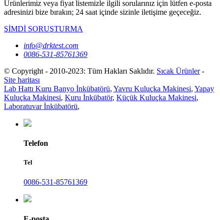
Ürünlerimiz veya fiyat listemizle ilgili sorularınız için lütfen e-posta
adresinizi bize bırakın; 24 saat içinde sizinle iletişime geçeceğiz.
ŞİMDİ SORUŞTURMA
info@drktest.com
0086-531-85761369
© Copyright - 2010-2023: Tüm Hakları Saklıdır.
Sıcak Ürünler
-
Site haritası
Lab Hattı Kuru Banyo İnkübatörü
,
Yavru Kuluçka Makinesi
,
Yapay
Kuluçka Makinesi
,
Kuru İnkübatör
,
Küçük Kuluçka Makinesi
,
Laboratuvar İnkübatörü
,
Telefon
Tel
0086-531-85761369
E-posta