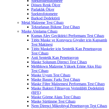
Spektrodensitometre
Dönen Renk Ölçer
Parlaklık Ölçer
Spektrofotometre
Barkod Dedektörü
Metal Malzeme Test Cihazı
Tekrarlanan Bükme Test Cihazı
Maske Algılama Cihazı
Kumaş Alev Geciktirici Performans Test Cihazı
Tıbbi Maske ve Koruyucu Giysiler için Kapsamlı
Test Makinesi
Tıbbi Maskeler için Sentetik Kan Penetrasyon
Test Cihazı
Anti Sentetik Kan Penetrasyon
Maske Solunum Direnci Test Cihazı
Meltblown Malzeme Yüksek Erime Akış Hızı
Test Cihazı
Maske Uyum Test Cihazı
Maske Basınç Farkı Test Cihazı
Maske Filtre Malzemesi Performans Test Cihazı
Maske Bakteri Filtrasyon Verimliliği Dedektörü
(BFE)
Maske Görme Alanı Test Cihazı
Maske Sürtünme Test Cihazı
Nem Direnci Mikrobiyal Penetrasyon Test Cihazı