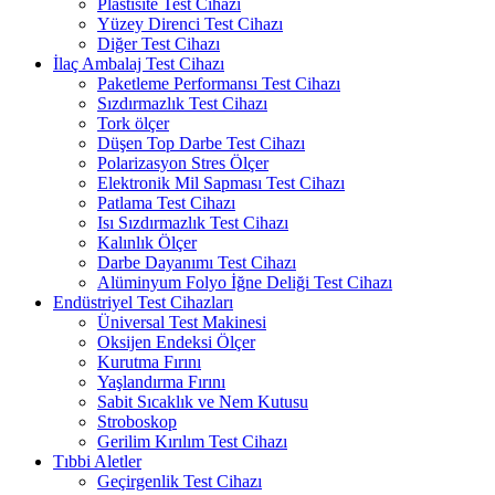
Plastisite Test Cihazı
Yüzey Direnci Test Cihazı
Diğer Test Cihazı
İlaç Ambalaj Test Cihazı
Paketleme Performansı Test Cihazı
Sızdırmazlık Test Cihazı
Tork ölçer
Düşen Top Darbe Test Cihazı
Polarizasyon Stres Ölçer
Elektronik Mil Sapması Test Cihazı
Patlama Test Cihazı
Isı Sızdırmazlık Test Cihazı
Kalınlık Ölçer
Darbe Dayanımı Test Cihazı
Alüminyum Folyo İğne Deliği Test Cihazı
Endüstriyel Test Cihazları
Üniversal Test Makinesi
Oksijen Endeksi Ölçer
Kurutma Fırını
Yaşlandırma Fırını
Sabit Sıcaklık ve Nem Kutusu
Stroboskop
Gerilim Kırılım Test Cihazı
Tıbbi Aletler
Geçirgenlik Test Cihazı