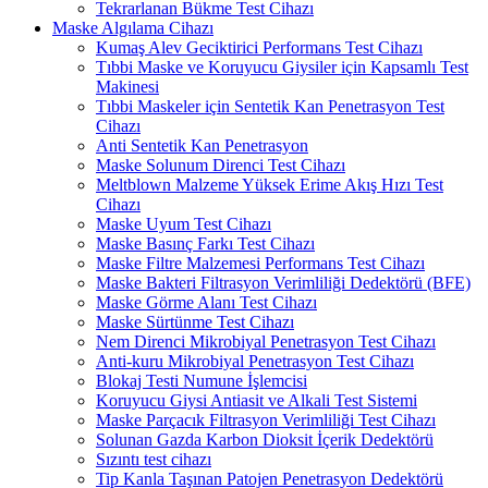
Tekrarlanan Bükme Test Cihazı
Maske Algılama Cihazı
Kumaş Alev Geciktirici Performans Test Cihazı
Tıbbi Maske ve Koruyucu Giysiler için Kapsamlı Test
Makinesi
Tıbbi Maskeler için Sentetik Kan Penetrasyon Test
Cihazı
Anti Sentetik Kan Penetrasyon
Maske Solunum Direnci Test Cihazı
Meltblown Malzeme Yüksek Erime Akış Hızı Test
Cihazı
Maske Uyum Test Cihazı
Maske Basınç Farkı Test Cihazı
Maske Filtre Malzemesi Performans Test Cihazı
Maske Bakteri Filtrasyon Verimliliği Dedektörü (BFE)
Maske Görme Alanı Test Cihazı
Maske Sürtünme Test Cihazı
Nem Direnci Mikrobiyal Penetrasyon Test Cihazı
Anti-kuru Mikrobiyal Penetrasyon Test Cihazı
Blokaj Testi Numune İşlemcisi
Koruyucu Giysi Antiasit ve Alkali Test Sistemi
Maske Parçacık Filtrasyon Verimliliği Test Cihazı
Solunan Gazda Karbon Dioksit İçerik Dedektörü
Sızıntı test cihazı
Tip Kanla Taşınan Patojen Penetrasyon Dedektörü