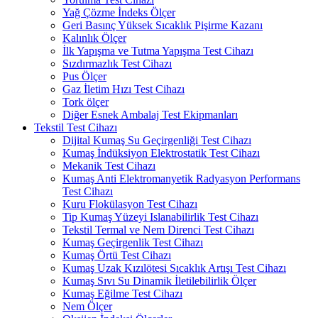
Yağ Çözme İndeks Ölçer
Geri Basınç Yüksek Sıcaklık Pişirme Kazanı
Kalınlık Ölçer
İlk Yapışma ve Tutma Yapışma Test Cihazı
Sızdırmazlık Test Cihazı
Pus Ölçer
Gaz İletim Hızı Test Cihazı
Tork ölçer
Diğer Esnek Ambalaj Test Ekipmanları
Tekstil Test Cihazı
Dijital Kumaş Su Geçirgenliği Test Cihazı
Kumaş İndüksiyon Elektrostatik Test Cihazı
Mekanik Test Cihazı
Kumaş Anti Elektromanyetik Radyasyon Performans
Test Cihazı
Kuru Flokülasyon Test Cihazı
Tip Kumaş Yüzeyi Islanabilirlik Test Cihazı
Tekstil Termal ve Nem Direnci Test Cihazı
Kumaş Geçirgenlik Test Cihazı
Kumaş Örtü Test Cihazı
Kumaş Uzak Kızılötesi Sıcaklık Artışı Test Cihazı
Kumaş Sıvı Su Dinamik İletilebilirlik Ölçer
Kumaş Eğilme Test Cihazı
Nem Ölçer