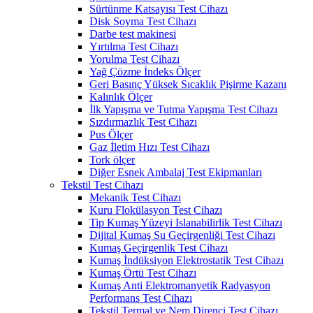
Sürtünme Katsayısı Test Cihazı
Disk Soyma Test Cihazı
Darbe test makinesi
Yırtılma Test Cihazı
Yorulma Test Cihazı
Yağ Çözme İndeks Ölçer
Geri Basınç Yüksek Sıcaklık Pişirme Kazanı
Kalınlık Ölçer
İlk Yapışma ve Tutma Yapışma Test Cihazı
Sızdırmazlık Test Cihazı
Pus Ölçer
Gaz İletim Hızı Test Cihazı
Tork ölçer
Diğer Esnek Ambalaj Test Ekipmanları
Tekstil Test Cihazı
Mekanik Test Cihazı
Kuru Flokülasyon Test Cihazı
Tip Kumaş Yüzeyi Islanabilirlik Test Cihazı
Dijital Kumaş Su Geçirgenliği Test Cihazı
Kumaş Geçirgenlik Test Cihazı
Kumaş İndüksiyon Elektrostatik Test Cihazı
Kumaş Örtü Test Cihazı
Kumaş Anti Elektromanyetik Radyasyon
Performans Test Cihazı
Tekstil Termal ve Nem Direnci Test Cihazı