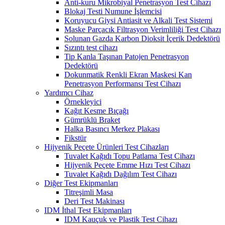
Anti-kuru Mikrobiyal Penetrasyon Test Cihazı
Blokaj Testi Numune İşlemcisi
Koruyucu Giysi Antiasit ve Alkali Test Sistemi
Maske Parçacık Filtrasyon Verimliliği Test Cihazı
Solunan Gazda Karbon Dioksit İçerik Dedektörü
Sızıntı test cihazı
Tip Kanla Taşınan Patojen Penetrasyon
Dedektörü
Dokunmatik Renkli Ekran Maskesi Kan
Penetrasyon Performansı Test Cihazı
Yardımcı Cihaz
Örnekleyici
Kağıt Kesme Bıçağı
Gümrüklü Braket
Halka Basıncı Merkez Plakası
Fikstür
Hijyenik Peçete Ürünleri Test Cihazları
Tuvalet Kağıdı Topu Patlama Test Cihazı
Hijyenik Peçete Emme Hızı Test Cihazı
Tuvalet Kağıdı Dağılım Test Cihazı
Diğer Test Ekipmanları
Titreşimli Masa
Deri Test Makinası
IDM İthal Test Ekipmanları
IDM Kauçuk ve Plastik Test Cihazı