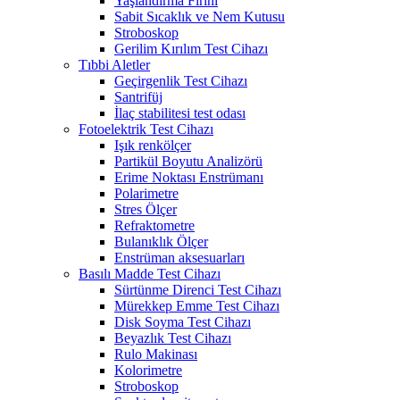
Yaşlandırma Fırını
Sabit Sıcaklık ve Nem Kutusu
Stroboskop
Gerilim Kırılım Test Cihazı
Tıbbi Aletler
Geçirgenlik Test Cihazı
Santrifüj
İlaç stabilitesi test odası
Fotoelektrik Test Cihazı
Işık renkölçer
Partikül Boyutu Analizörü
Erime Noktası Enstrümanı
Polarimetre
Stres Ölçer
Refraktometre
Bulanıklık Ölçer
Enstrüman aksesuarları
Basılı Madde Test Cihazı
Sürtünme Direnci Test Cihazı
Mürekkep Emme Test Cihazı
Disk Soyma Test Cihazı
Beyazlık Test Cihazı
Rulo Makinası
Kolorimetre
Stroboskop