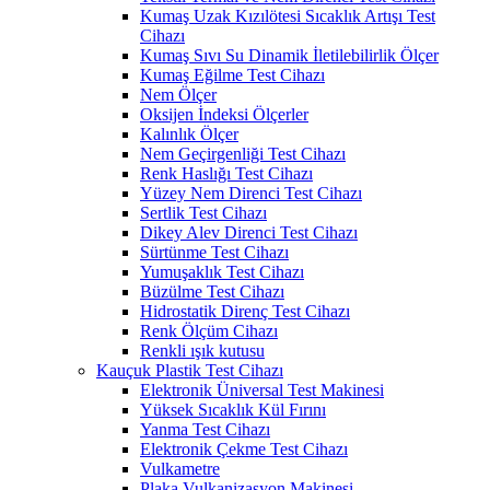
Kumaş Uzak Kızılötesi Sıcaklık Artışı Test
Cihazı
Kumaş Sıvı Su Dinamik İletilebilirlik Ölçer
Kumaş Eğilme Test Cihazı
Nem Ölçer
Oksijen İndeksi Ölçerler
Kalınlık Ölçer
Nem Geçirgenliği Test Cihazı
Renk Haslığı Test Cihazı
Yüzey Nem Direnci Test Cihazı
Sertlik Test Cihazı
Dikey Alev Direnci Test Cihazı
Sürtünme Test Cihazı
Yumuşaklık Test Cihazı
Büzülme Test Cihazı
Hidrostatik Direnç Test Cihazı
Renk Ölçüm Cihazı
Renkli ışık kutusu
Kauçuk Plastik Test Cihazı
Elektronik Üniversal Test Makinesi
Yüksek Sıcaklık Kül Fırını
Yanma Test Cihazı
Elektronik Çekme Test Cihazı
Vulkametre
Plaka Vulkanizasyon Makinesi