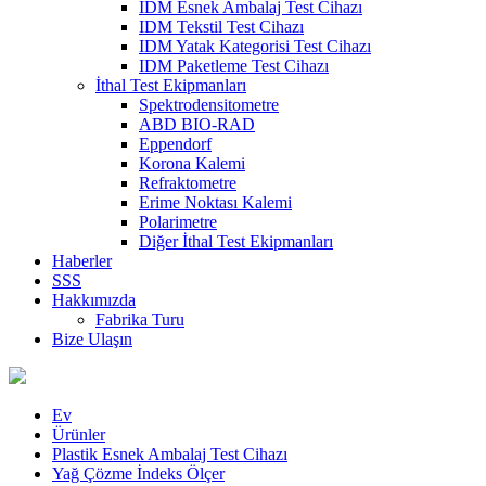
IDM Esnek Ambalaj Test Cihazı
IDM Tekstil Test Cihazı
IDM Yatak Kategorisi Test Cihazı
IDM Paketleme Test Cihazı
İthal Test Ekipmanları
Spektrodensitometre
ABD BIO-RAD
Eppendorf
Korona Kalemi
Refraktometre
Erime Noktası Kalemi
Polarimetre
Diğer İthal Test Ekipmanları
Haberler
SSS
Hakkımızda
Fabrika Turu
Bize Ulaşın
Ev
Ürünler
Plastik Esnek Ambalaj Test Cihazı
Yağ Çözme İndeks Ölçer