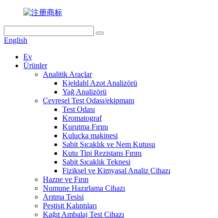
English
Ev
Ürünler
Analitik Araçlar
Kjeldahl Azot Analizörü
Yağ Analizörü
Çevresel Test Odası/ekipmanı
Test Odası
Kromatograf
Kurutma Fırını
Kuluçka makinesi
Sabit Sıcaklık ve Nem Kutusu
Kutu Tipi Rezistans Fırını
Sabit Sıcaklık Teknesi
Fiziksel ve Kimyasal Analiz Cihazı
Hazne ve Fırın
Numune Hazırlama Cihazı
Arıtma Tesisi
Pestisit Kalıntıları
Kağıt Ambalaj Test Cihazı