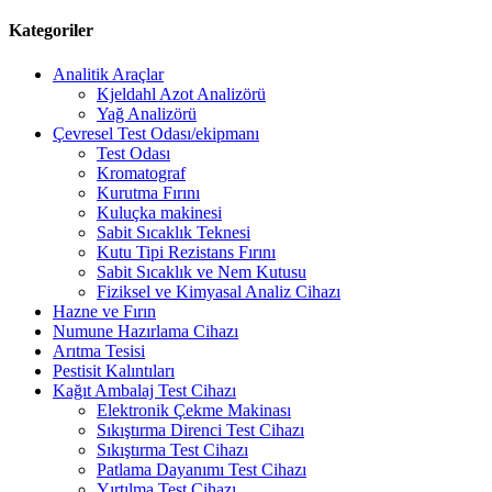
Kategoriler
Analitik Araçlar
Kjeldahl Azot Analizörü
Yağ Analizörü
Çevresel Test Odası/ekipmanı
Test Odası
Kromatograf
Kurutma Fırını
Kuluçka makinesi
Sabit Sıcaklık Teknesi
Kutu Tipi Rezistans Fırını
Sabit Sıcaklık ve Nem Kutusu
Fiziksel ve Kimyasal Analiz Cihazı
Hazne ve Fırın
Numune Hazırlama Cihazı
Arıtma Tesisi
Pestisit Kalıntıları
Kağıt Ambalaj Test Cihazı
Elektronik Çekme Makinası
Sıkıştırma Direnci Test Cihazı
Sıkıştırma Test Cihazı
Patlama Dayanımı Test Cihazı
Yırtılma Test Cihazı