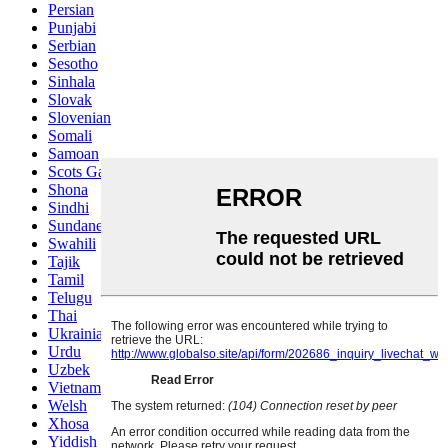
Persian
Punjabi
Serbian
Sesotho
Sinhala
Slovak
Slovenian
Somali
Samoan
Scots Gaelic
Shona
Sindhi
Sundanese
Swahili
Tajik
Tamil
Telugu
Thai
Ukrainian
Urdu
Uzbek
Vietnamese
Welsh
Xhosa
Yiddish