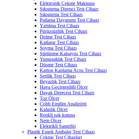
Elektronik Çekme Makinası
Sıkıştırma Direnci Test Cihazı
Sıkıştırma Test Cihazı
Patlama Dayanımı Test Cihazı
Yırtılma Test Cihazı
Pürüzsüzlük Test Cihazı
Delme Test Cihazı
Katlanır Test Cihazı
Soyma Test Cihazı
Sürtünme Katsayısı Test Cihazı
Yumuşaklık Test Cihazı
Düşme Test Cihazı
Karton Kaplama Açısı Test Cihazı
Sertlik Test Cihazı
Beyazlık Test Cihazı
Hava Geçirgenliği Ölçer
Dayak Derecesi Test Cihazı
Toz Ölçer
Cobb Emilim Analizörü
Kalınlık Ölçer
Renkli ışık kutusu
Nem Ölçer
Elektrikli Santrifüj
Plastik Esnek Ambalaj Test Cihazı
Çekme Test Cihazları