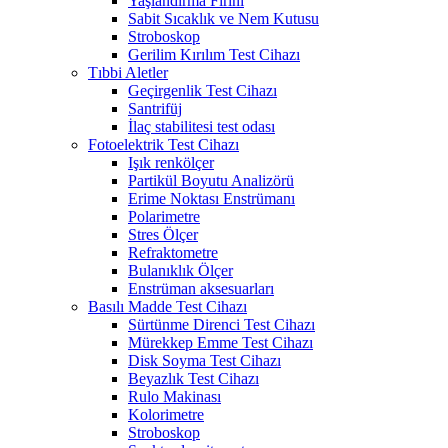
Yaşlandırma Fırını
Sabit Sıcaklık ve Nem Kutusu
Stroboskop
Gerilim Kırılım Test Cihazı
Tıbbi Aletler
Geçirgenlik Test Cihazı
Santrifüj
İlaç stabilitesi test odası
Fotoelektrik Test Cihazı
Işık renkölçer
Partikül Boyutu Analizörü
Erime Noktası Enstrümanı
Polarimetre
Stres Ölçer
Refraktometre
Bulanıklık Ölçer
Enstrüman aksesuarları
Basılı Madde Test Cihazı
Sürtünme Direnci Test Cihazı
Mürekkep Emme Test Cihazı
Disk Soyma Test Cihazı
Beyazlık Test Cihazı
Rulo Makinası
Kolorimetre
Stroboskop