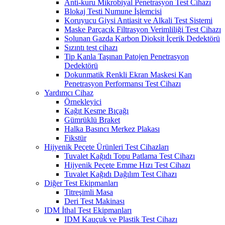
Anti-kuru Mikrobiyal Penetrasyon Test Cihazı
Blokaj Testi Numune İşlemcisi
Koruyucu Giysi Antiasit ve Alkali Test Sistemi
Maske Parçacık Filtrasyon Verimliliği Test Cihazı
Solunan Gazda Karbon Dioksit İçerik Dedektörü
Sızıntı test cihazı
Tip Kanla Taşınan Patojen Penetrasyon
Dedektörü
Dokunmatik Renkli Ekran Maskesi Kan
Penetrasyon Performansı Test Cihazı
Yardımcı Cihaz
Örnekleyici
Kağıt Kesme Bıçağı
Gümrüklü Braket
Halka Basıncı Merkez Plakası
Fikstür
Hijyenik Peçete Ürünleri Test Cihazları
Tuvalet Kağıdı Topu Patlama Test Cihazı
Hijyenik Peçete Emme Hızı Test Cihazı
Tuvalet Kağıdı Dağılım Test Cihazı
Diğer Test Ekipmanları
Titreşimli Masa
Deri Test Makinası
IDM İthal Test Ekipmanları
IDM Kauçuk ve Plastik Test Cihazı