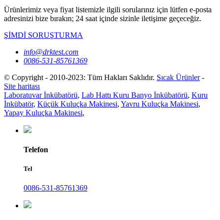
Ürünlerimiz veya fiyat listemizle ilgili sorularınız için lütfen e-posta
adresinizi bize bırakın; 24 saat içinde sizinle iletişime geçeceğiz.
ŞİMDİ SORUŞTURMA
info@drktest.com
0086-531-85761369
© Copyright - 2010-2023: Tüm Hakları Saklıdır.
Sıcak Ürünler
-
Site haritası
Laboratuvar İnkübatörü
,
Lab Hattı Kuru Banyo İnkübatörü
,
Kuru
İnkübatör
,
Küçük Kuluçka Makinesi
,
Yavru Kuluçka Makinesi
,
Yapay Kuluçka Makinesi
,
Telefon
Tel
0086-531-85761369