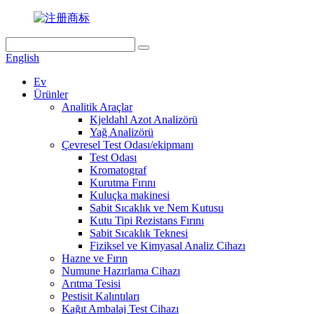
English
Ev
Ürünler
Analitik Araçlar
Kjeldahl Azot Analizörü
Yağ Analizörü
Çevresel Test Odası/ekipmanı
Test Odası
Kromatograf
Kurutma Fırını
Kuluçka makinesi
Sabit Sıcaklık ve Nem Kutusu
Kutu Tipi Rezistans Fırını
Sabit Sıcaklık Teknesi
Fiziksel ve Kimyasal Analiz Cihazı
Hazne ve Fırın
Numune Hazırlama Cihazı
Arıtma Tesisi
Pestisit Kalıntıları
Kağıt Ambalaj Test Cihazı