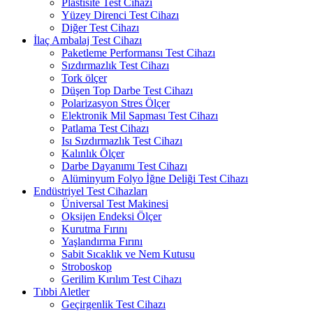
Plastisite Test Cihazı
Yüzey Direnci Test Cihazı
Diğer Test Cihazı
İlaç Ambalaj Test Cihazı
Paketleme Performansı Test Cihazı
Sızdırmazlık Test Cihazı
Tork ölçer
Düşen Top Darbe Test Cihazı
Polarizasyon Stres Ölçer
Elektronik Mil Sapması Test Cihazı
Patlama Test Cihazı
Isı Sızdırmazlık Test Cihazı
Kalınlık Ölçer
Darbe Dayanımı Test Cihazı
Alüminyum Folyo İğne Deliği Test Cihazı
Endüstriyel Test Cihazları
Üniversal Test Makinesi
Oksijen Endeksi Ölçer
Kurutma Fırını
Yaşlandırma Fırını
Sabit Sıcaklık ve Nem Kutusu
Stroboskop
Gerilim Kırılım Test Cihazı
Tıbbi Aletler
Geçirgenlik Test Cihazı