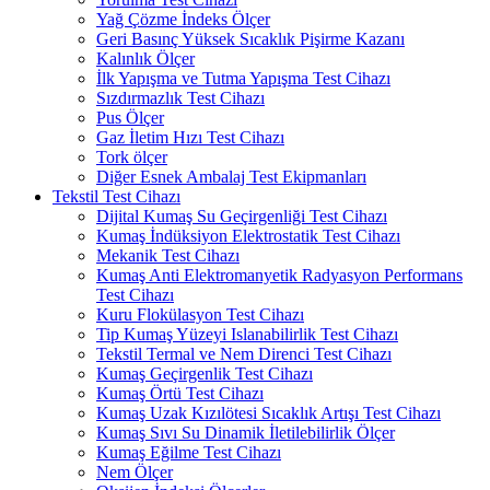
Yağ Çözme İndeks Ölçer
Geri Basınç Yüksek Sıcaklık Pişirme Kazanı
Kalınlık Ölçer
İlk Yapışma ve Tutma Yapışma Test Cihazı
Sızdırmazlık Test Cihazı
Pus Ölçer
Gaz İletim Hızı Test Cihazı
Tork ölçer
Diğer Esnek Ambalaj Test Ekipmanları
Tekstil Test Cihazı
Dijital Kumaş Su Geçirgenliği Test Cihazı
Kumaş İndüksiyon Elektrostatik Test Cihazı
Mekanik Test Cihazı
Kumaş Anti Elektromanyetik Radyasyon Performans
Test Cihazı
Kuru Flokülasyon Test Cihazı
Tip Kumaş Yüzeyi Islanabilirlik Test Cihazı
Tekstil Termal ve Nem Direnci Test Cihazı
Kumaş Geçirgenlik Test Cihazı
Kumaş Örtü Test Cihazı
Kumaş Uzak Kızılötesi Sıcaklık Artışı Test Cihazı
Kumaş Sıvı Su Dinamik İletilebilirlik Ölçer
Kumaş Eğilme Test Cihazı
Nem Ölçer