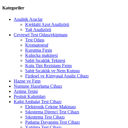
Kategoriler
Analitik Araçlar
Kjeldahl Azot Analizörü
Yağ Analizörü
Çevresel Test Odası/ekipmanı
Test Odası
Kromatograf
Kurutma Fırını
Kuluçka makinesi
Sabit Sıcaklık Teknesi
Kutu Tipi Rezistans Fırını
Sabit Sıcaklık ve Nem Kutusu
Fiziksel ve Kimyasal Analiz Cihazı
Hazne ve Fırın
Numune Hazırlama Cihazı
Arıtma Tesisi
Pestisit Kalıntıları
Kağıt Ambalaj Test Cihazı
Elektronik Çekme Makinası
Sıkıştırma Direnci Test Cihazı
Sıkıştırma Test Cihazı
Patlama Dayanımı Test Cihazı
Yırtılma Test Cihazı