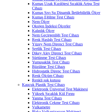
Kumaş Uzak Kızılötesi Sıcaklık Artışı Test
Cihazı
Kumaş Sıvı Su Dinamik İletilebilirlik Ölçer
Kumaş Eğilme Test Cihazı
Nem Ölçer
Oksijen İndeksi Ölçerler
Kalınlık Ölçer
Nem Geçirgenliği Test Cihazı
Renk Haslığı Test Cihazı
Yüzey Nem Direnci Test Cihazı
Sertlik Test Cihazı
Dikey Alev Direnci Test Cihazı
Sürtünme Test Cihazı
Yumuşaklık Test Cihazı
Büzülme Test Cihazı
Hidrostatik Direnç Test Cihazı
Renk Ölçüm Cihazı
Renkli ışık kutusu
Kauçuk Plastik Test Cihazı
Elektronik Üniversal Test Makinesi
Yüksek Sıcaklık Kül Fırını
Yanma Test Cihazı
Elektronik Çekme Test Cihazı
Vulkametre
Plaka Vulkanizasyon Makinesi