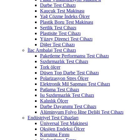
Darbe Test Cihazı
Kauçuk Test Makinası
Yağ Çözme İndeks Ölçer
Plastik Boru Test Makinası
Sertlik Test Cihazı
Plastisite Test Cihazı
Yüzey Direnci Test Cihazı
Diğer Test Cihazı
İlaç Ambalaj Test Cihazı
Paketleme Performansı Test Cihazı
Sızdırmazlık Test Cihazı
Tork ölçer
Düşen Top Darbe Test Cihazı
Polarizasyon Stres Ölçer
Elektronik Mil Sapması Test Cihazı
Patlama Test Cihazı
Isı Sızdırmazlık Test Cihazı
Kalınlık Ölçer
Darbe Dayanımı Test Cihazı
Alüminyum Folyo İğne Deliği Test Cihazı
Endüstriyel Test Cihazları
Üniversal Test Makinesi
Oksijen Endeksi Ölçer
Kurutma Fırını