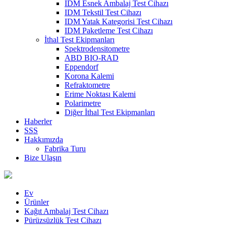
IDM Esnek Ambalaj Test Cihazı
IDM Tekstil Test Cihazı
IDM Yatak Kategorisi Test Cihazı
IDM Paketleme Test Cihazı
İthal Test Ekipmanları
Spektrodensitometre
ABD BIO-RAD
Eppendorf
Korona Kalemi
Refraktometre
Erime Noktası Kalemi
Polarimetre
Diğer İthal Test Ekipmanları
Haberler
SSS
Hakkımızda
Fabrika Turu
Bize Ulaşın
Ev
Ürünler
Kağıt Ambalaj Test Cihazı
Pürüzsüzlük Test Cihazı