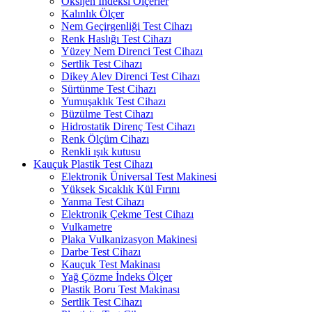
Oksijen İndeksi Ölçerler
Kalınlık Ölçer
Nem Geçirgenliği Test Cihazı
Renk Haslığı Test Cihazı
Yüzey Nem Direnci Test Cihazı
Sertlik Test Cihazı
Dikey Alev Direnci Test Cihazı
Sürtünme Test Cihazı
Yumuşaklık Test Cihazı
Büzülme Test Cihazı
Hidrostatik Direnç Test Cihazı
Renk Ölçüm Cihazı
Renkli ışık kutusu
Kauçuk Plastik Test Cihazı
Elektronik Üniversal Test Makinesi
Yüksek Sıcaklık Kül Fırını
Yanma Test Cihazı
Elektronik Çekme Test Cihazı
Vulkametre
Plaka Vulkanizasyon Makinesi
Darbe Test Cihazı
Kauçuk Test Makinası
Yağ Çözme İndeks Ölçer
Plastik Boru Test Makinası
Sertlik Test Cihazı