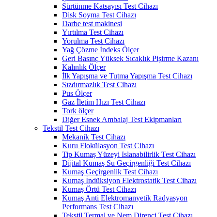
Sürtünme Katsayısı Test Cihazı
Disk Soyma Test Cihazı
Darbe test makinesi
Yırtılma Test Cihazı
Yorulma Test Cihazı
Yağ Çözme İndeks Ölçer
Geri Basınç Yüksek Sıcaklık Pişirme Kazanı
Kalınlık Ölçer
İlk Yapışma ve Tutma Yapışma Test Cihazı
Sızdırmazlık Test Cihazı
Pus Ölçer
Gaz İletim Hızı Test Cihazı
Tork ölçer
Diğer Esnek Ambalaj Test Ekipmanları
Tekstil Test Cihazı
Mekanik Test Cihazı
Kuru Flokülasyon Test Cihazı
Tip Kumaş Yüzeyi Islanabilirlik Test Cihazı
Dijital Kumaş Su Geçirgenliği Test Cihazı
Kumaş Geçirgenlik Test Cihazı
Kumaş İndüksiyon Elektrostatik Test Cihazı
Kumaş Örtü Test Cihazı
Kumaş Anti Elektromanyetik Radyasyon
Performans Test Cihazı
Tekstil Termal ve Nem Direnci Test Cihazı