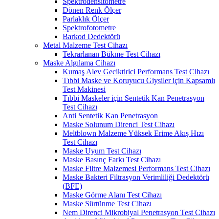
Spektrodensitometre
Dönen Renk Ölçer
Parlaklık Ölçer
Spektrofotometre
Barkod Dedektörü
Metal Malzeme Test Cihazı
Tekrarlanan Bükme Test Cihazı
Maske Algılama Cihazı
Kumaş Alev Geciktirici Performans Test Cihazı
Tıbbi Maske ve Koruyucu Giysiler için Kapsamlı
Test Makinesi
Tıbbi Maskeler için Sentetik Kan Penetrasyon
Test Cihazı
Anti Sentetik Kan Penetrasyon
Maske Solunum Direnci Test Cihazı
Meltblown Malzeme Yüksek Erime Akış Hızı
Test Cihazı
Maske Uyum Test Cihazı
Maske Basınç Farkı Test Cihazı
Maske Filtre Malzemesi Performans Test Cihazı
Maske Bakteri Filtrasyon Verimliliği Dedektörü
(BFE)
Maske Görme Alanı Test Cihazı
Maske Sürtünme Test Cihazı
Nem Direnci Mikrobiyal Penetrasyon Test Cihazı