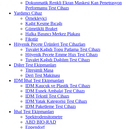
Dokunmatik Renkli Ekran Maskesi Kan Penetrasyon
Performansı Test Cihazı
Yardımcı Cihaz
Örnekleyici
Kağıt Kesme Bıçağı
Gümrüklü Braket
Halka Basıncı Merkez Plakası
Fikstür
Hijyenik Peçete Ürünleri Test Cihazları
Tuvalet Kağıdı Topu Patlama Test Cihazı
Hijyenik Peçete Emme Hızı Test Cihazı
Tuvalet Kağıdı Dağılım Test Cihazı
Diğer Test Ekipmanları
Titreşimli Masa
Deri Test Makinası
IDM İthal Test Ekipmanları
IDM Kauçuk ve Plastik Test Cihazı
IDM Esnek Ambalaj Test Cihazı
IDM Tekstil Test Cihazı
IDM Yatak Kategorisi Test Cihazı
IDM Paketleme Test Cihazı
İthal Test Ekipmanları
Spektrodensitometre
ABD BIO-RAD
Eppendorf