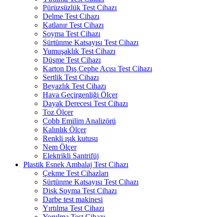
Pürüzsüzlük Test Cihazı
Delme Test Cihazı
Katlanır Test Cihazı
Soyma Test Cihazı
Sürtünme Katsayısı Test Cihazı
Yumuşaklık Test Cihazı
Düşme Test Cihazı
Karton Dış Cephe Açısı Test Cihazı
Sertlik Test Cihazı
Beyazlık Test Cihazı
Hava Geçirgenliği Ölçer
Dayak Derecesi Test Cihazı
Toz Ölçer
Cobb Emilim Analizörü
Kalınlık Ölçer
Renkli ışık kutusu
Nem Ölçer
Elektrikli Santrifüj
Plastik Esnek Ambalaj Test Cihazı
Çekme Test Cihazları
Sürtünme Katsayısı Test Cihazı
Disk Soyma Test Cihazı
Darbe test makinesi
Yırtılma Test Cihazı
Yorulma Test Cihazı