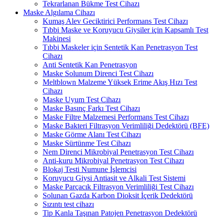
Tekrarlanan Bükme Test Cihazı
Maske Algılama Cihazı
Kumaş Alev Geciktirici Performans Test Cihazı
Tıbbi Maske ve Koruyucu Giysiler için Kapsamlı Test
Makinesi
Tıbbi Maskeler için Sentetik Kan Penetrasyon Test
Cihazı
Anti Sentetik Kan Penetrasyon
Maske Solunum Direnci Test Cihazı
Meltblown Malzeme Yüksek Erime Akış Hızı Test
Cihazı
Maske Uyum Test Cihazı
Maske Basınç Farkı Test Cihazı
Maske Filtre Malzemesi Performans Test Cihazı
Maske Bakteri Filtrasyon Verimliliği Dedektörü (BFE)
Maske Görme Alanı Test Cihazı
Maske Sürtünme Test Cihazı
Nem Direnci Mikrobiyal Penetrasyon Test Cihazı
Anti-kuru Mikrobiyal Penetrasyon Test Cihazı
Blokaj Testi Numune İşlemcisi
Koruyucu Giysi Antiasit ve Alkali Test Sistemi
Maske Parçacık Filtrasyon Verimliliği Test Cihazı
Solunan Gazda Karbon Dioksit İçerik Dedektörü
Sızıntı test cihazı
Tip Kanla Taşınan Patojen Penetrasyon Dedektörü