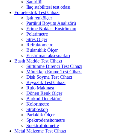
Santrifüj
İlaç stabilitesi test odası
Fotoelektrik Test Cihazı
Işık renkölçer
Partikül Boyutu Analizörü
Erime Noktası Enstrümanı
Polarimetre
Stres Ölçer
Refraktometre
Bulanıklık Ölçer
Enstrüman aksesuarları
Basılı Madde Test Cihazı
Sürtünme Direnci Test Cihazı
Mürekkep Emme Test Cihazı
Disk Soyma Test Cihazı
Beyazlık Test Cihazı
Rulo Makinası
Dönen Renk Ölçer
Barkod Dedektörü
Kolorimetre
Stroboskop
Parlaklık Ölçer
Spektrodensitometre
Spektrofotometre
Metal Malzeme Test Cihazı