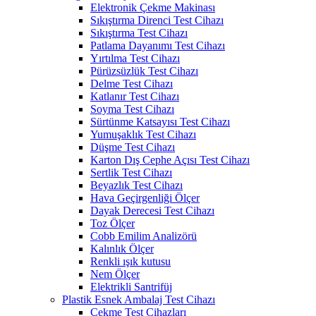
Elektronik Çekme Makinası
Sıkıştırma Direnci Test Cihazı
Sıkıştırma Test Cihazı
Patlama Dayanımı Test Cihazı
Yırtılma Test Cihazı
Pürüzsüzlük Test Cihazı
Delme Test Cihazı
Katlanır Test Cihazı
Soyma Test Cihazı
Sürtünme Katsayısı Test Cihazı
Yumuşaklık Test Cihazı
Düşme Test Cihazı
Karton Dış Cephe Açısı Test Cihazı
Sertlik Test Cihazı
Beyazlık Test Cihazı
Hava Geçirgenliği Ölçer
Dayak Derecesi Test Cihazı
Toz Ölçer
Cobb Emilim Analizörü
Kalınlık Ölçer
Renkli ışık kutusu
Nem Ölçer
Elektrikli Santrifüj
Plastik Esnek Ambalaj Test Cihazı
Çekme Test Cihazları