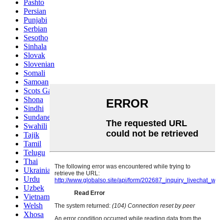
Pashto
Persian
Punjabi
Serbian
Sesotho
Sinhala
Slovak
Slovenian
Somali
Samoan
Scots Gaelic
Shona
Sindhi
Sundanese
Swahili
Tajik
Tamil
Telugu
Thai
Ukrainian
Urdu
Uzbek
Vietnamese
Welsh
Xhosa