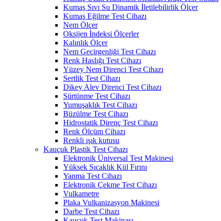
Kumaş Sıvı Su Dinamik İletilebilirlik Ölçer
Kumaş Eğilme Test Cihazı
Nem Ölçer
Oksijen İndeksi Ölçerler
Kalınlık Ölçer
Nem Geçirgenliği Test Cihazı
Renk Haslığı Test Cihazı
Yüzey Nem Direnci Test Cihazı
Sertlik Test Cihazı
Dikey Alev Direnci Test Cihazı
Sürtünme Test Cihazı
Yumuşaklık Test Cihazı
Büzülme Test Cihazı
Hidrostatik Direnç Test Cihazı
Renk Ölçüm Cihazı
Renkli ışık kutusu
Kauçuk Plastik Test Cihazı
Elektronik Üniversal Test Makinesi
Yüksek Sıcaklık Kül Fırını
Yanma Test Cihazı
Elektronik Çekme Test Cihazı
Vulkametre
Plaka Vulkanizasyon Makinesi
Darbe Test Cihazı
Kauçuk Test Makinası