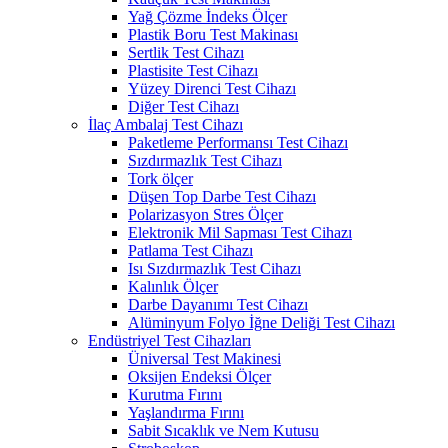
Yağ Çözme İndeks Ölçer
Plastik Boru Test Makinası
Sertlik Test Cihazı
Plastisite Test Cihazı
Yüzey Direnci Test Cihazı
Diğer Test Cihazı
İlaç Ambalaj Test Cihazı
Paketleme Performansı Test Cihazı
Sızdırmazlık Test Cihazı
Tork ölçer
Düşen Top Darbe Test Cihazı
Polarizasyon Stres Ölçer
Elektronik Mil Sapması Test Cihazı
Patlama Test Cihazı
Isı Sızdırmazlık Test Cihazı
Kalınlık Ölçer
Darbe Dayanımı Test Cihazı
Alüminyum Folyo İğne Deliği Test Cihazı
Endüstriyel Test Cihazları
Üniversal Test Makinesi
Oksijen Endeksi Ölçer
Kurutma Fırını
Yaşlandırma Fırını
Sabit Sıcaklık ve Nem Kutusu