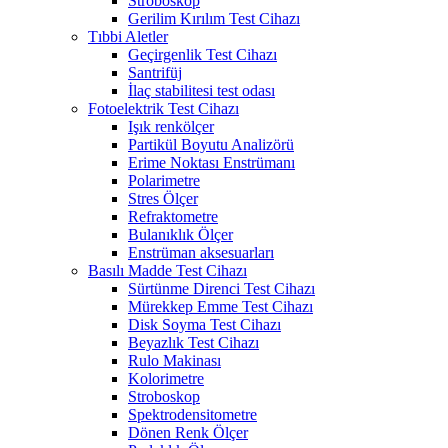
Stroboskop
Gerilim Kırılım Test Cihazı
Tıbbi Aletler
Geçirgenlik Test Cihazı
Santrifüj
İlaç stabilitesi test odası
Fotoelektrik Test Cihazı
Işık renkölçer
Partikül Boyutu Analizörü
Erime Noktası Enstrümanı
Polarimetre
Stres Ölçer
Refraktometre
Bulanıklık Ölçer
Enstrüman aksesuarları
Basılı Madde Test Cihazı
Sürtünme Direnci Test Cihazı
Mürekkep Emme Test Cihazı
Disk Soyma Test Cihazı
Beyazlık Test Cihazı
Rulo Makinası
Kolorimetre
Stroboskop
Spektrodensitometre
Dönen Renk Ölçer