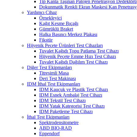
Tip Kanla Taşınan Patojen Penetrasyon Dedektörü
Dokunmatik Renkli Ekran Maskesi Kan Penetrasyo
Yardımcı Cihaz
Örnekleyici
Kağıt Kesme Bıçağı
Gümrüklü Braket
Halka Basıncı Merkez Plakası
Fikstür
Hijyenik Peçete Ürünleri Test Cihazları
Tuvalet Kağıdı Topu Patlama Test Cihazı
Hijyenik Peçete Emme Hızı Test Cihazı
Tuvalet Kağıdı Dağılım Test Cihazı
Diğer Test Ekipmanları
Titreşimli Masa
Deri Test Makinası
IDM İthal Test Ekipmanları
IDM Kauçuk ve Plastik Test Cihazı
IDM Esnek Ambalaj Test Cihazı
IDM Tekstil Test Cihazı
IDM Yatak Kategorisi Test Cihazı
IDM Paketleme Test Cihazı
İthal Test Ekipmanları
Spektrodensitometre
ABD BIO-RAD
Eppendorf