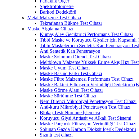
Parlaklık Ölçer
Spektrofotometre
Barkod Dedektörü
Metal Malzeme Test Cihazı
Tekrarlanan Bükme Test Cihazı
Maske Algılama Cihazı
Kumaş Alev Geciktirici Performans Test Cihazı
Tıbbi Maske ve Koruyucu Giysiler için Kapsamlı 
Tıbbi Maskeler için Sentetik Kan Penetrasyon Test
Anti Sentetik Kan Penetrasyon
Maske Solunum Direnci Test Cihazı
Meltblown Malzeme Yüksek Erime Akış Hızı Test
Maske Uyum Test Cihazı
Maske Basınç Farkı Test Cihazı
Maske Filtre Malzemesi Performans Test Cihazı
Maske Bakteri Filtrasyon Verimliliği Dedektörü (
Maske Görme Alanı Test Cihazı
Maske Sürtünme Test Cihazı
Nem Direnci Mikrobiyal Penetrasyon Test Cihazı
Anti-kuru Mikrobiyal Penetrasyon Test Cihazı
Blokaj Testi Numune İşlemcisi
Koruyucu Giysi Antiasit ve Alkali Test Sistemi
Maske Parçacık Filtrasyon Verimliliği Test Cihazı
Solunan Gazda Karbon Dioksit İçerik Dedektörü
Sızıntı test cihazı