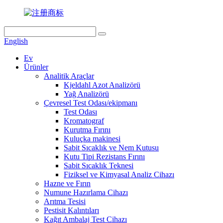
English
Ev
Ürünler
Analitik Araçlar
Kjeldahl Azot Analizörü
Yağ Analizörü
Çevresel Test Odası/ekipmanı
Test Odası
Kromatograf
Kurutma Fırını
Kuluçka makinesi
Sabit Sıcaklık ve Nem Kutusu
Kutu Tipi Rezistans Fırını
Sabit Sıcaklık Teknesi
Fiziksel ve Kimyasal Analiz Cihazı
Hazne ve Fırın
Numune Hazırlama Cihazı
Arıtma Tesisi
Pestisit Kalıntıları
Kağıt Ambalaj Test Cihazı