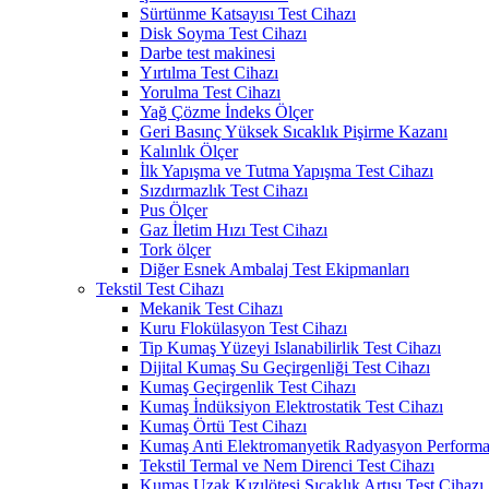
Sürtünme Katsayısı Test Cihazı
Disk Soyma Test Cihazı
Darbe test makinesi
Yırtılma Test Cihazı
Yorulma Test Cihazı
Yağ Çözme İndeks Ölçer
Geri Basınç Yüksek Sıcaklık Pişirme Kazanı
Kalınlık Ölçer
İlk Yapışma ve Tutma Yapışma Test Cihazı
Sızdırmazlık Test Cihazı
Pus Ölçer
Gaz İletim Hızı Test Cihazı
Tork ölçer
Diğer Esnek Ambalaj Test Ekipmanları
Tekstil Test Cihazı
Mekanik Test Cihazı
Kuru Flokülasyon Test Cihazı
Tip Kumaş Yüzeyi Islanabilirlik Test Cihazı
Dijital Kumaş Su Geçirgenliği Test Cihazı
Kumaş Geçirgenlik Test Cihazı
Kumaş İndüksiyon Elektrostatik Test Cihazı
Kumaş Örtü Test Cihazı
Kumaş Anti Elektromanyetik Radyasyon Performan
Tekstil Termal ve Nem Direnci Test Cihazı
Kumaş Uzak Kızılötesi Sıcaklık Artışı Test Cihazı