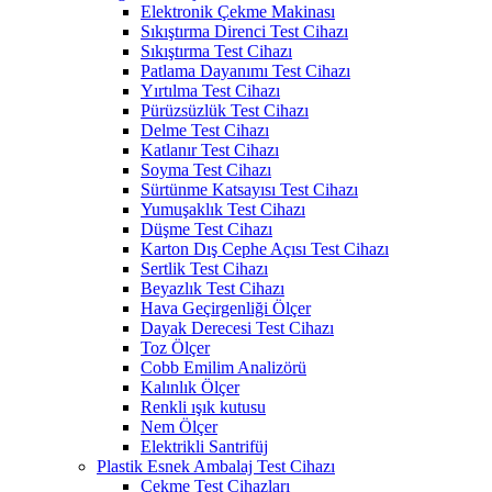
Elektronik Çekme Makinası
Sıkıştırma Direnci Test Cihazı
Sıkıştırma Test Cihazı
Patlama Dayanımı Test Cihazı
Yırtılma Test Cihazı
Pürüzsüzlük Test Cihazı
Delme Test Cihazı
Katlanır Test Cihazı
Soyma Test Cihazı
Sürtünme Katsayısı Test Cihazı
Yumuşaklık Test Cihazı
Düşme Test Cihazı
Karton Dış Cephe Açısı Test Cihazı
Sertlik Test Cihazı
Beyazlık Test Cihazı
Hava Geçirgenliği Ölçer
Dayak Derecesi Test Cihazı
Toz Ölçer
Cobb Emilim Analizörü
Kalınlık Ölçer
Renkli ışık kutusu
Nem Ölçer
Elektrikli Santrifüj
Plastik Esnek Ambalaj Test Cihazı
Çekme Test Cihazları