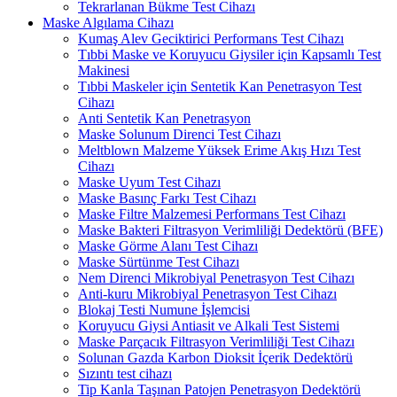
Tekrarlanan Bükme Test Cihazı
Maske Algılama Cihazı
Kumaş Alev Geciktirici Performans Test Cihazı
Tıbbi Maske ve Koruyucu Giysiler için Kapsamlı Test
Makinesi
Tıbbi Maskeler için Sentetik Kan Penetrasyon Test
Cihazı
Anti Sentetik Kan Penetrasyon
Maske Solunum Direnci Test Cihazı
Meltblown Malzeme Yüksek Erime Akış Hızı Test
Cihazı
Maske Uyum Test Cihazı
Maske Basınç Farkı Test Cihazı
Maske Filtre Malzemesi Performans Test Cihazı
Maske Bakteri Filtrasyon Verimliliği Dedektörü (BFE)
Maske Görme Alanı Test Cihazı
Maske Sürtünme Test Cihazı
Nem Direnci Mikrobiyal Penetrasyon Test Cihazı
Anti-kuru Mikrobiyal Penetrasyon Test Cihazı
Blokaj Testi Numune İşlemcisi
Koruyucu Giysi Antiasit ve Alkali Test Sistemi
Maske Parçacık Filtrasyon Verimliliği Test Cihazı
Solunan Gazda Karbon Dioksit İçerik Dedektörü
Sızıntı test cihazı
Tip Kanla Taşınan Patojen Penetrasyon Dedektörü