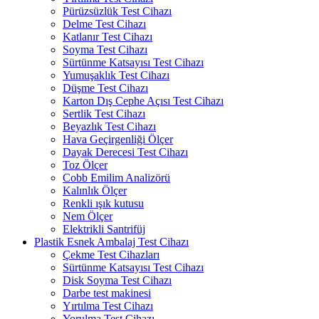
Pürüzsüzlük Test Cihazı
Delme Test Cihazı
Katlanır Test Cihazı
Soyma Test Cihazı
Sürtünme Katsayısı Test Cihazı
Yumuşaklık Test Cihazı
Düşme Test Cihazı
Karton Dış Cephe Açısı Test Cihazı
Sertlik Test Cihazı
Beyazlık Test Cihazı
Hava Geçirgenliği Ölçer
Dayak Derecesi Test Cihazı
Toz Ölçer
Cobb Emilim Analizörü
Kalınlık Ölçer
Renkli ışık kutusu
Nem Ölçer
Elektrikli Santrifüj
Plastik Esnek Ambalaj Test Cihazı
Çekme Test Cihazları
Sürtünme Katsayısı Test Cihazı
Disk Soyma Test Cihazı
Darbe test makinesi
Yırtılma Test Cihazı
Yorulma Test Cihazı