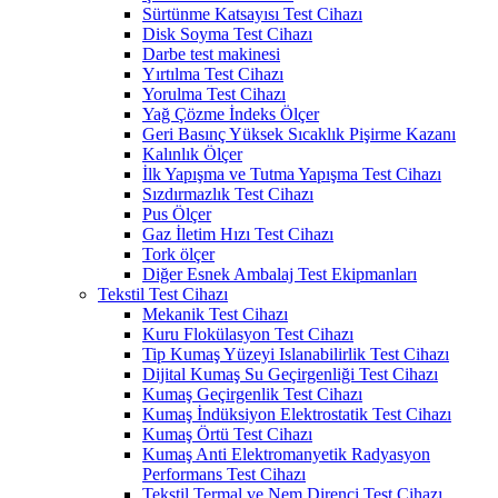
Sürtünme Katsayısı Test Cihazı
Disk Soyma Test Cihazı
Darbe test makinesi
Yırtılma Test Cihazı
Yorulma Test Cihazı
Yağ Çözme İndeks Ölçer
Geri Basınç Yüksek Sıcaklık Pişirme Kazanı
Kalınlık Ölçer
İlk Yapışma ve Tutma Yapışma Test Cihazı
Sızdırmazlık Test Cihazı
Pus Ölçer
Gaz İletim Hızı Test Cihazı
Tork ölçer
Diğer Esnek Ambalaj Test Ekipmanları
Tekstil Test Cihazı
Mekanik Test Cihazı
Kuru Flokülasyon Test Cihazı
Tip Kumaş Yüzeyi Islanabilirlik Test Cihazı
Dijital Kumaş Su Geçirgenliği Test Cihazı
Kumaş Geçirgenlik Test Cihazı
Kumaş İndüksiyon Elektrostatik Test Cihazı
Kumaş Örtü Test Cihazı
Kumaş Anti Elektromanyetik Radyasyon
Performans Test Cihazı
Tekstil Termal ve Nem Direnci Test Cihazı