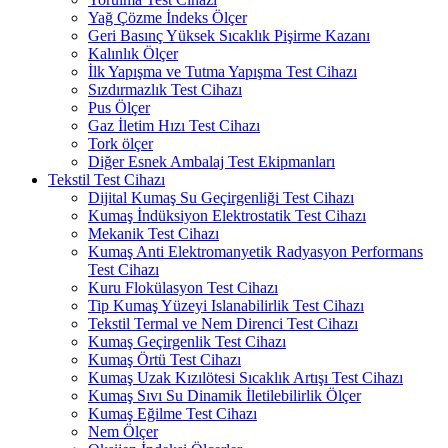
Yağ Çözme İndeks Ölçer
Geri Basınç Yüksek Sıcaklık Pişirme Kazanı
Kalınlık Ölçer
İlk Yapışma ve Tutma Yapışma Test Cihazı
Sızdırmazlık Test Cihazı
Pus Ölçer
Gaz İletim Hızı Test Cihazı
Tork ölçer
Diğer Esnek Ambalaj Test Ekipmanları
Tekstil Test Cihazı
Dijital Kumaş Su Geçirgenliği Test Cihazı
Kumaş İndüksiyon Elektrostatik Test Cihazı
Mekanik Test Cihazı
Kumaş Anti Elektromanyetik Radyasyon Performans
Test Cihazı
Kuru Flokülasyon Test Cihazı
Tip Kumaş Yüzeyi Islanabilirlik Test Cihazı
Tekstil Termal ve Nem Direnci Test Cihazı
Kumaş Geçirgenlik Test Cihazı
Kumaş Örtü Test Cihazı
Kumaş Uzak Kızılötesi Sıcaklık Artışı Test Cihazı
Kumaş Sıvı Su Dinamik İletilebilirlik Ölçer
Kumaş Eğilme Test Cihazı
Nem Ölçer