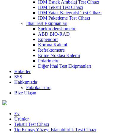
IDM Esnek Ambalaj Test Cihazı
IDM Tekstil Test Cihazı
IDM Yatak Kategorisi Test Cihazı
IDM Paketleme Test Cihazı
İthal Test Ekipmanları
Spektrodensitometre
ABD BIO-RAD
Eppendorf
Korona Kalemi
Refraktometre
Erime Noktası Kalemi
Polarimetre
Diğer İthal Test Ekipmanları
Haberler
SSS
Hakkımızda
Fabrika Turu
Bize Ulaşın
Ev
Ürünler
Tekstil Test Cihazı
Tip Kumaş Yüzeyi Islanabilirlik Test Cihazı