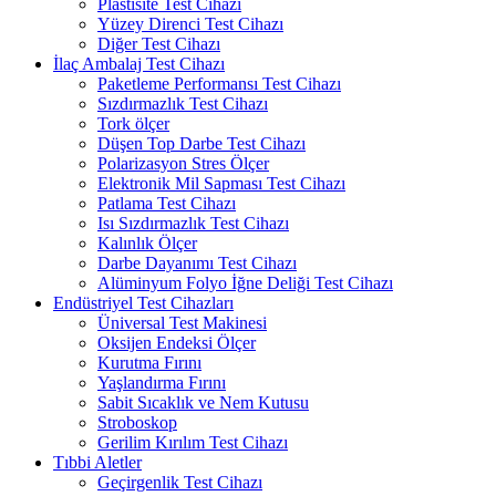
Plastisite Test Cihazı
Yüzey Direnci Test Cihazı
Diğer Test Cihazı
İlaç Ambalaj Test Cihazı
Paketleme Performansı Test Cihazı
Sızdırmazlık Test Cihazı
Tork ölçer
Düşen Top Darbe Test Cihazı
Polarizasyon Stres Ölçer
Elektronik Mil Sapması Test Cihazı
Patlama Test Cihazı
Isı Sızdırmazlık Test Cihazı
Kalınlık Ölçer
Darbe Dayanımı Test Cihazı
Alüminyum Folyo İğne Deliği Test Cihazı
Endüstriyel Test Cihazları
Üniversal Test Makinesi
Oksijen Endeksi Ölçer
Kurutma Fırını
Yaşlandırma Fırını
Sabit Sıcaklık ve Nem Kutusu
Stroboskop
Gerilim Kırılım Test Cihazı
Tıbbi Aletler
Geçirgenlik Test Cihazı