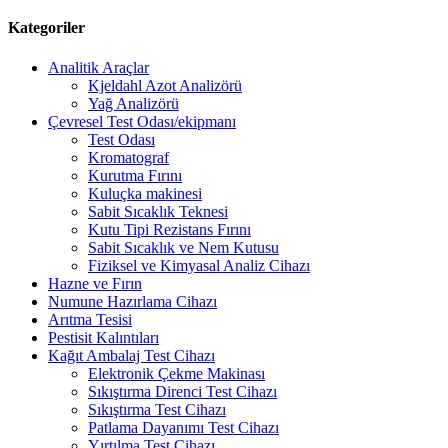
Kategoriler
Analitik Araçlar
Kjeldahl Azot Analizörü
Yağ Analizörü
Çevresel Test Odası/ekipmanı
Test Odası
Kromatograf
Kurutma Fırını
Kuluçka makinesi
Sabit Sıcaklık Teknesi
Kutu Tipi Rezistans Fırını
Sabit Sıcaklık ve Nem Kutusu
Fiziksel ve Kimyasal Analiz Cihazı
Hazne ve Fırın
Numune Hazırlama Cihazı
Arıtma Tesisi
Pestisit Kalıntıları
Kağıt Ambalaj Test Cihazı
Elektronik Çekme Makinası
Sıkıştırma Direnci Test Cihazı
Sıkıştırma Test Cihazı
Patlama Dayanımı Test Cihazı
Yırtılma Test Cihazı