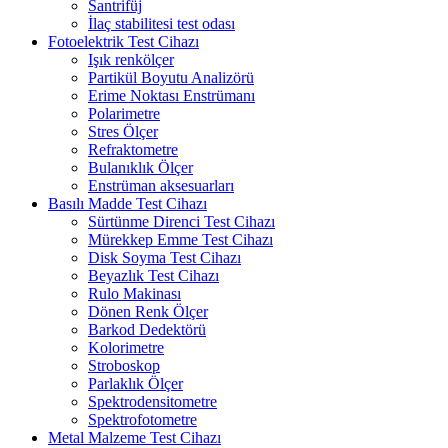
Santrifüj
İlaç stabilitesi test odası
Fotoelektrik Test Cihazı
Işık renkölçer
Partikül Boyutu Analizörü
Erime Noktası Enstrümanı
Polarimetre
Stres Ölçer
Refraktometre
Bulanıklık Ölçer
Enstrüman aksesuarları
Basılı Madde Test Cihazı
Sürtünme Direnci Test Cihazı
Mürekkep Emme Test Cihazı
Disk Soyma Test Cihazı
Beyazlık Test Cihazı
Rulo Makinası
Dönen Renk Ölçer
Barkod Dedektörü
Kolorimetre
Stroboskop
Parlaklık Ölçer
Spektrodensitometre
Spektrofotometre
Metal Malzeme Test Cihazı