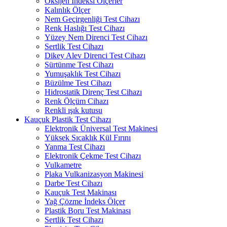
Oksijen İndeksi Ölçerler
Kalınlık Ölçer
Nem Geçirgenliği Test Cihazı
Renk Haslığı Test Cihazı
Yüzey Nem Direnci Test Cihazı
Sertlik Test Cihazı
Dikey Alev Direnci Test Cihazı
Sürtünme Test Cihazı
Yumuşaklık Test Cihazı
Büzülme Test Cihazı
Hidrostatik Direnç Test Cihazı
Renk Ölçüm Cihazı
Renkli ışık kutusu
Kauçuk Plastik Test Cihazı
Elektronik Üniversal Test Makinesi
Yüksek Sıcaklık Kül Fırını
Yanma Test Cihazı
Elektronik Çekme Test Cihazı
Vulkametre
Plaka Vulkanizasyon Makinesi
Darbe Test Cihazı
Kauçuk Test Makinası
Yağ Çözme İndeks Ölçer
Plastik Boru Test Makinası
Sertlik Test Cihazı