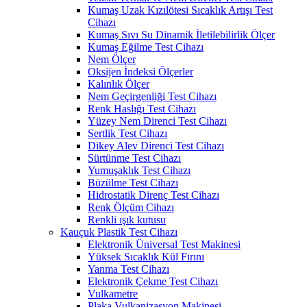
Kumaş Uzak Kızılötesi Sıcaklık Artışı Test
Cihazı
Kumaş Sıvı Su Dinamik İletilebilirlik Ölçer
Kumaş Eğilme Test Cihazı
Nem Ölçer
Oksijen İndeksi Ölçerler
Kalınlık Ölçer
Nem Geçirgenliği Test Cihazı
Renk Haslığı Test Cihazı
Yüzey Nem Direnci Test Cihazı
Sertlik Test Cihazı
Dikey Alev Direnci Test Cihazı
Sürtünme Test Cihazı
Yumuşaklık Test Cihazı
Büzülme Test Cihazı
Hidrostatik Direnç Test Cihazı
Renk Ölçüm Cihazı
Renkli ışık kutusu
Kauçuk Plastik Test Cihazı
Elektronik Üniversal Test Makinesi
Yüksek Sıcaklık Kül Fırını
Yanma Test Cihazı
Elektronik Çekme Test Cihazı
Vulkametre
Plaka Vulkanizasyon Makinesi