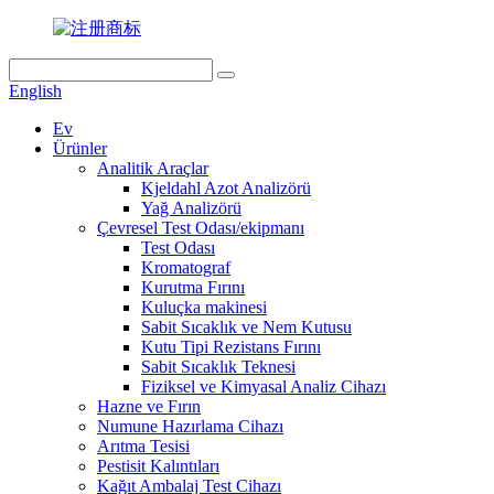
English
Ev
Ürünler
Analitik Araçlar
Kjeldahl Azot Analizörü
Yağ Analizörü
Çevresel Test Odası/ekipmanı
Test Odası
Kromatograf
Kurutma Fırını
Kuluçka makinesi
Sabit Sıcaklık ve Nem Kutusu
Kutu Tipi Rezistans Fırını
Sabit Sıcaklık Teknesi
Fiziksel ve Kimyasal Analiz Cihazı
Hazne ve Fırın
Numune Hazırlama Cihazı
Arıtma Tesisi
Pestisit Kalıntıları
Kağıt Ambalaj Test Cihazı