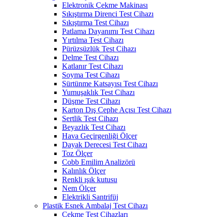
Elektronik Çekme Makinası
Sıkıştırma Direnci Test Cihazı
Sıkıştırma Test Cihazı
Patlama Dayanımı Test Cihazı
Yırtılma Test Cihazı
Pürüzsüzlük Test Cihazı
Delme Test Cihazı
Katlanır Test Cihazı
Soyma Test Cihazı
Sürtünme Katsayısı Test Cihazı
Yumuşaklık Test Cihazı
Düşme Test Cihazı
Karton Dış Cephe Açısı Test Cihazı
Sertlik Test Cihazı
Beyazlık Test Cihazı
Hava Geçirgenliği Ölçer
Dayak Derecesi Test Cihazı
Toz Ölçer
Cobb Emilim Analizörü
Kalınlık Ölçer
Renkli ışık kutusu
Nem Ölçer
Elektrikli Santrifüj
Plastik Esnek Ambalaj Test Cihazı
Çekme Test Cihazları