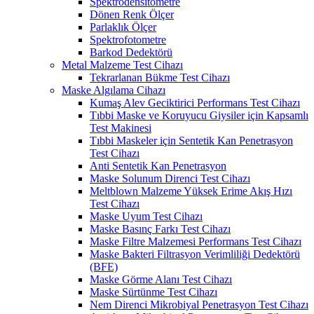
Spektrodensitometre
Dönen Renk Ölçer
Parlaklık Ölçer
Spektrofotometre
Barkod Dedektörü
Metal Malzeme Test Cihazı
Tekrarlanan Bükme Test Cihazı
Maske Algılama Cihazı
Kumaş Alev Geciktirici Performans Test Cihazı
Tıbbi Maske ve Koruyucu Giysiler için Kapsamlı
Test Makinesi
Tıbbi Maskeler için Sentetik Kan Penetrasyon
Test Cihazı
Anti Sentetik Kan Penetrasyon
Maske Solunum Direnci Test Cihazı
Meltblown Malzeme Yüksek Erime Akış Hızı
Test Cihazı
Maske Uyum Test Cihazı
Maske Basınç Farkı Test Cihazı
Maske Filtre Malzemesi Performans Test Cihazı
Maske Bakteri Filtrasyon Verimliliği Dedektörü
(BFE)
Maske Görme Alanı Test Cihazı
Maske Sürtünme Test Cihazı
Nem Direnci Mikrobiyal Penetrasyon Test Cihazı