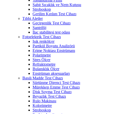
Yaşlandırma Fırını
Sabit Sıcaklık ve Nem Kutusu
Stroboskop
Gerilim Kırılım Test Cihazı
Tıbbi Aletler
Geçirgenlik Test Cihazı
Santrifüj
İlaç stabilitesi test odası
Fotoelektrik Test Cihazı
Işık renkölçer
Partikül Boyutu Analizörü
Erime Noktası Enstrümanı
Polarimetre
Stres Ölçer
Refraktometre
Bulanıklık Ölçer
Enstrüman aksesuarları
Basılı Madde Test Cihazı
Sürtünme Direnci Test Cihazı
Mürekkep Emme Test Cihazı
Disk Soyma Test Cihazı
Beyazlık Test Cihazı
Rulo Makinası
Kolorimetre
Stroboskop