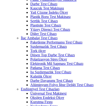
Darbe Test Cihazı
Kauçuk Test Makinası
Yağ Çözme İndeks Ölçer
Plastik Boru Test Makinası
Sertlik Test Cihazı
Plastisite Test Cihazı
Yüzey Direnci Test Cihazı
Diğer Test Cihazı
İlaç Ambalaj Test Cihazı
Paketleme Performansı Test Cihazı
Sızdırmazlık Test Cihazı
Tork ölçer
Düşen Top Darbe Test Cihazı
Polarizasyon Stres Ölçer
Elektronik Mil Sapması Test Cihazı
Patlama Test Cihazı
Isı Sızdırmazlık Test Cihazı
Kalınlık Ölçer
Darbe Dayanımı Test Cihazı
Alüminyum Folyo İğne Deliği Test Cihazı
Endüstriyel Test Cihazları
Üniversal Test Makinesi
Oksijen Endeksi Ölçer
Kurutma Fırını