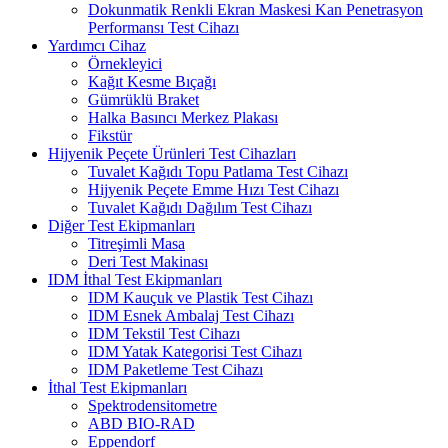
Dokunmatik Renkli Ekran Maskesi Kan Penetrasyon
Performansı Test Cihazı
Yardımcı Cihaz
Örnekleyici
Kağıt Kesme Bıçağı
Gümrüklü Braket
Halka Basıncı Merkez Plakası
Fikstür
Hijyenik Peçete Ürünleri Test Cihazları
Tuvalet Kağıdı Topu Patlama Test Cihazı
Hijyenik Peçete Emme Hızı Test Cihazı
Tuvalet Kağıdı Dağılım Test Cihazı
Diğer Test Ekipmanları
Titreşimli Masa
Deri Test Makinası
IDM İthal Test Ekipmanları
IDM Kauçuk ve Plastik Test Cihazı
IDM Esnek Ambalaj Test Cihazı
IDM Tekstil Test Cihazı
IDM Yatak Kategorisi Test Cihazı
IDM Paketleme Test Cihazı
İthal Test Ekipmanları
Spektrodensitometre
ABD BIO-RAD
Eppendorf