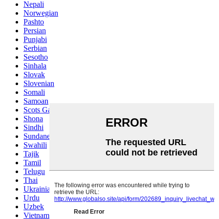
Nepali
Norwegian
Pashto
Persian
Punjabi
Serbian
Sesotho
Sinhala
Slovak
Slovenian
Somali
Samoan
Scots Gaelic
Shona
Sindhi
Sundanese
Swahili
Tajik
Tamil
Telugu
Thai
Ukrainian
Urdu
Uzbek
Vietnamese