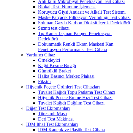
Anti-kuru Mikrobiyal Penetrasyon Test Cihazı
Blokaj Testi Numune İşlemcisi
Koruyucu Giysi Antiasit ve Alkali Test Sistemi
Maske Parçacık Filtrasyon Verimliliği Test Cihazı
Solunan Gazda Karbon Dioksit İçerik Dedektörü
Sızıntı test cihazı
Tip Kanla Taşınan Patojen Penetrasyon
Dedektörü
Dokunmatik Renkli Ekran Maskesi Kan
Penetrasyon Performansı Test Cihazı
Yardımcı Cihaz
Örnekleyici
Kağıt Kesme Bıçağı
Gümrüklü Braket
Halka Basıncı Merkez Plakası
Fikstür
Hijyenik Peçete Ürünleri Test Cihazları
Tuvalet Kağıdı Topu Patlama Test Cihazı
Hijyenik Peçete Emme Hızı Test Cihazı
Tuvalet Kağıdı Dağılım Test Cihazı
Diğer Test Ekipmanları
Titreşimli Masa
Deri Test Makinası
IDM İthal Test Ekipmanları
IDM Kauçuk ve Plastik Test Cihazı