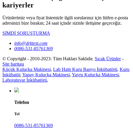
kariyerler
Ürünlerimiz veya fiyat listemizle ilgili sorularınız için lütfen e-posta
adresinizi bize bırakın; 24 saat içinde sizinle iletişime geçeceğiz.
ŞİMDİ SORUŞTURMA
info@drktest.com
0086-531-85761369
© Copyright - 2010-2023: Tüm Hakları Saklıdır.
Sıcak Ürünler
-
Site haritası
Küçük Kuluçka Makinesi
,
Lab Hattı Kuru Banyo İnkübatörü
,
Kuru
İnkübatör
,
Yapay Kuluçka Makinesi
,
Yavru Kuluçka Makinesi
,
Laboratuvar İnkübatörü
,
Telefon
Tel
0086-531-85761369